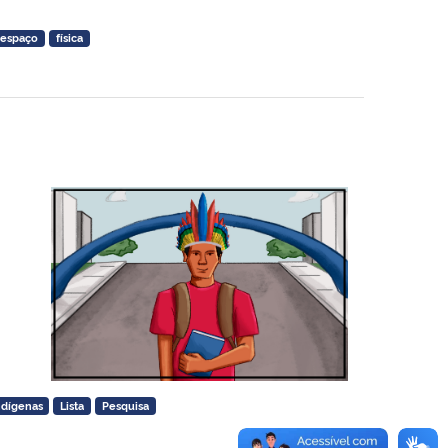
espaço
física
ndígenas
Lista
Pesquisa