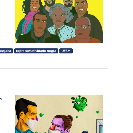
esquisa
representatividade negra
UFSM
s