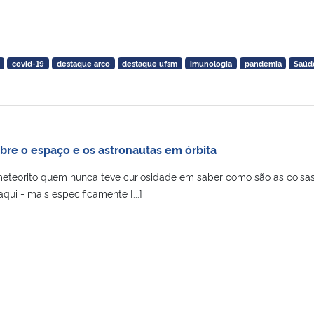
covid-19
destaque arco
destaque ufsm
imunologia
pandemia
Saúd
obre o espaço e os astronautas em órbita
 meteorito quem nunca teve curiosidade em saber como são as coisas
qui - mais especificamente [...]