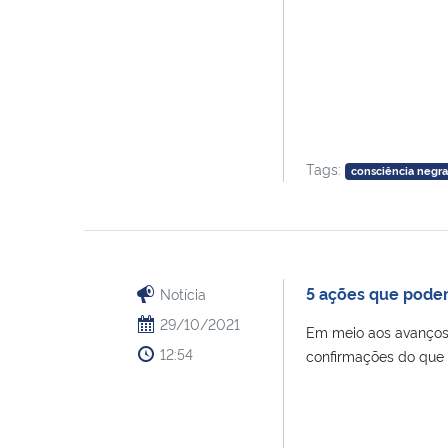
Tags:
consciência negr
5 ações que podem
Notícia
29/10/2021
Em meio aos avanços 
12:54
confirmações do que é 