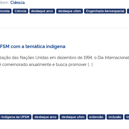
 item:
Ciência
,
onomia
Ciência
destaque arco
destaque ufsm
Engenharia Aeroespacial
UFSM com a temática indígena
nização das Nações Unidas em dezembro de 1994, o Dia Internacional
é comemorado anualmente e busca promover [...]
e Indígena da UFSM
destaque arco
destaque ufsm
extensão
inclusão
i