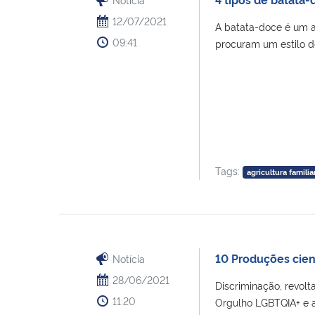
12/07/2021
A batata-doce é um a
09:41
procuram um estilo de
Tags:
agricultura familia
10 Produções cie
Notícia
28/06/2021
Discriminação, revolt
11:20
Orgulho LGBTQIA+ e a h