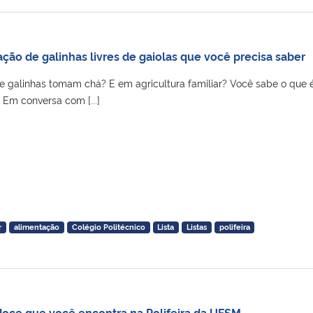
iação de galinhas livres de gaiolas que você precisa saber
ue galinhas tomam chá? E em agricultura familiar? Você sabe o que 
 Em conversa com [...]
r
alimentação
Colégio Politécnico
Lista
Listas
polifeira
-doce que você encontra na Polifeira da UFSM