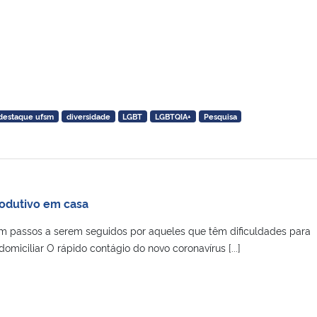
destaque ufsm
diversidade
LGBT
LGBTQIA+
Pesquisa
rodutivo em casa
 passos a serem seguidos por aqueles que têm dificuldades para
omiciliar O rápido contágio do novo coronavírus [...]