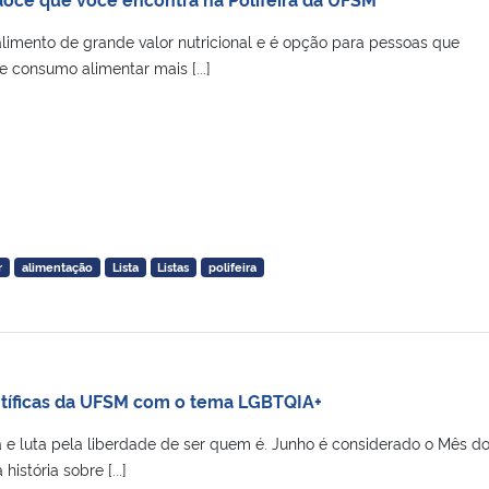
limento de grande valor nutricional e é opção para pessoas que
 consumo alimentar mais [...]
r
alimentação
Lista
Listas
polifeira
ntíficas da UFSM com o tema LGBTQIA+
a e luta pela liberdade de ser quem é. Junho é considerado o Mês d
istória sobre [...]