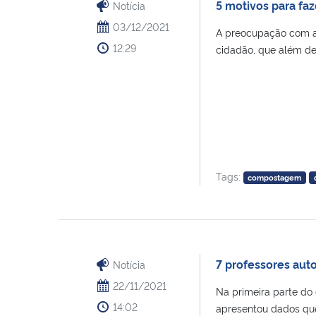
5 motivos para f
Notícia
03/12/2021
A preocupação com a 
12:29
cidadão, que além de fi
Tags:
compostagem
7 professores aut
Notícia
22/11/2021
Na primeira parte do
14:02
apresentou dados que