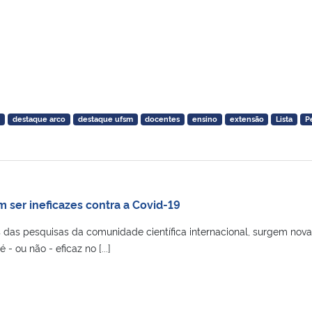
a
destaque arco
destaque ufsm
docentes
ensino
extensão
Lista
P
 ser ineficazes contra a Covid-19
das pesquisas da comunidade científica internacional, surgem nova
- ou não - eficaz no [...]