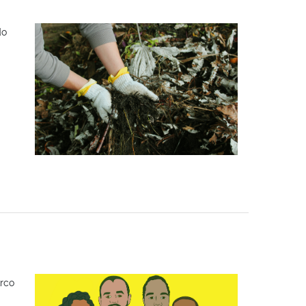
do
Arco