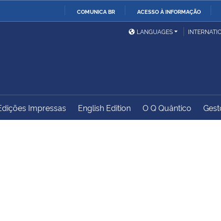
COMUNICA BR
ACESSO À INFORMAÇÃO
Ministério da Defesa
Ministério das Relações
Mini
IR
LANGUAGES
INTERNATI
Exteriores
PARA
O
Ministério da Cidadania
Ministério da Saúde
Mini
CONTEÚDO
Edições Impressas
English Edition
O Q Quântico
Gest
Ministério do
Controladoria-Geral da
Mini
Desenvolvimento Regional
União
Famí
Hum
Advocacia-Geral da União
Banco Central do Brasil
Plan