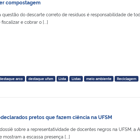
azer compostagem
questão do descarte correto de resíduos é responsabilidade de to
scalizar e cobrar o [...]
destaque arco
destaque ufsm
Lista
Listas
meio ambiente
Reciclagem
odeclarados pretos que fazem ciência na UFSM
 dossiê sobre a representatividade de docentes negros na UFSM, a 
 mostram a escassa presença [...]