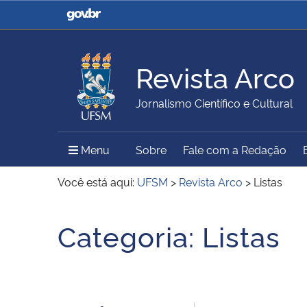
Casa Civil
Ministério da Justiça e
Segurança Pública
Revista Arco
Ministério da Agricultura,
Ministério da Educação
Jornalismo Científico e Cultural
Pecuária e Abastecimento
Menu Principal do Sítio
Menu
Sobre
Fale com a Redação
Ministério do Meio Ambiente
Ministério do Turismo
Você está aqui:
UFSM
>
Revista Arco
>
Listas
Início do conteúdo
Categoria:
Listas
Secretaria de Governo
Gabinete de Segurança
Institucional