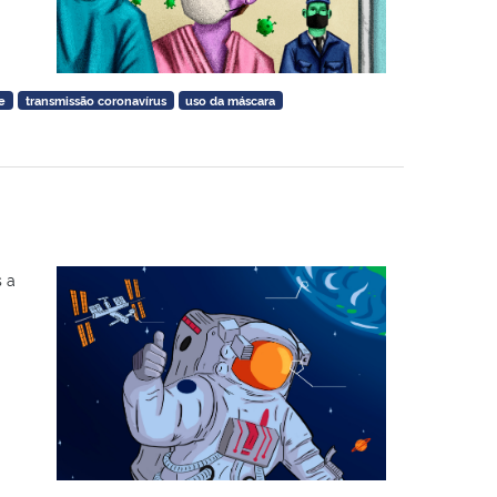
e
transmissão coronavírus
uso da máscara
 a