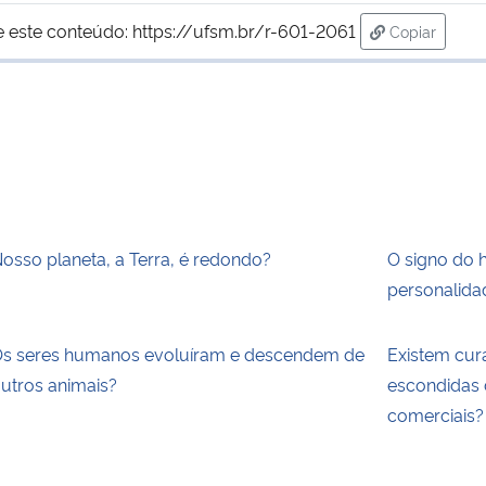
e este conteúdo:
https://ufsm.br/r-601-2061
Copiar
para área d
osso planeta, a Terra, é redondo?
O signo do 
personalida
s seres humanos evoluíram e descendem de
Existem cur
utros animais?
escondidas 
comerciais?