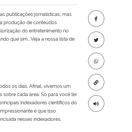
tas publicações jornalísticas, mas
a a produção de conteúdos
lorização do entretenimento no
ndo que sim… Veja a nossa lista de
Copiar para áre
odos os dias. Afinal, vivemos um
 sobre cada área. Só para você ter
incipais indexadores científicos do
 impressionante é que isso
incluída nesses indexadores.