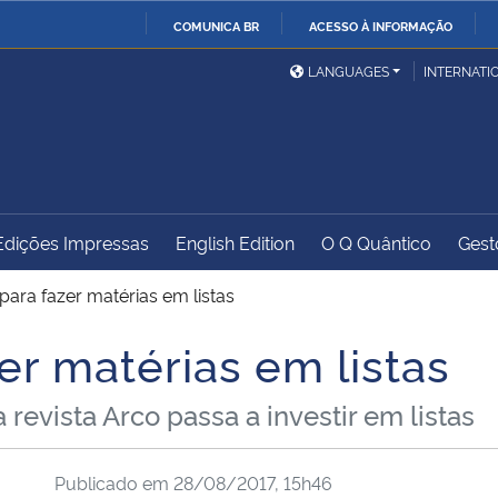
COMUNICA BR
ACESSO À INFORMAÇÃO
Ministério da Defesa
Ministério das Relações
Mini
IR
LANGUAGES
INTERNATI
Exteriores
PARA
O
Ministério da Cidadania
Ministério da Saúde
Mini
CONTEÚDO
Edições Impressas
English Edition
O Q Quântico
Gest
Ministério do
Controladoria-Geral da
Mini
Desenvolvimento Regional
União
Famí
para fazer matérias em listas
Hum
er matérias em listas
Advocacia-Geral da União
Banco Central do Brasil
Plan
revista Arco passa a investir em listas
Publicado em
28/08/2017, 15h46