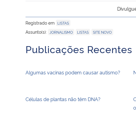
Divulgu
Registrado em
LISTAS
,
,
Assunto(s):
JORNALISMO
LISTAS
SITE NOVO
Publicações Recentes
Algumas vacinas podem causar autismo?
N
Células de plantas não têm DNA?
O
o