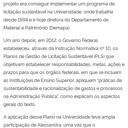
projeto era conseguir implementar um programa de
licitação sustentável na Universidade, onde trabalha
Secretaria-Geral
desde 1994 e é hoje diretora do Departamento de
Material e Patrimônio (Demapa).
Secretaria de Governo
Um ano depois, em 2012, o Governo Federal
Gabinete de Segurança Institucional
estabeleceu, através da Instrução Normativa nº 10, os
Planos de Gestão de Licitação Sustentável (PLS) que
Advocacia-Geral da União
objetivam estabelecer responsabilidades, metas, ações e
prazos para que os órgãos federais, em que se incluem
Banco Central do Brasil
as Instituições de Ensino Superior, apliquem “práticas de
sustentabilidade e racionalização de gastos e processos
Planalto
na Administração Pública”, como explicam os aspectos
gerais do texto.
A aplicação desse Plano na Universidade teve ampla
participação de Alessandra, uma vez que o