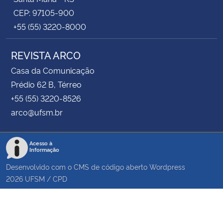
CEP: 97105-900
+55 (55) 3220-8000
REVISTA ARCO
Casa da Comunicação
Prédio 62 B, Térreo
+55 (55) 3220-8526
arco@ufsm.br
Acesso à
Informação
Desenvolvido com o CMS de código aberto
Wordpress
2026
UFSM
/
CPD