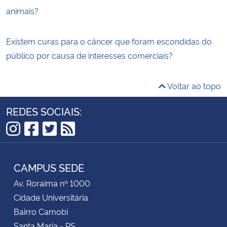
animais?
Existem curas para o câncer que foram escondidas do
público por causa de interesses comerciais?
Voltar ao topo
REDES SOCIAIS:
Instagram
Facebook
Twitter
RSS
CAMPUS SEDE
Av. Roraima nº 1000
Cidade Universitária
Bairro Camobi
Santa Maria - RS