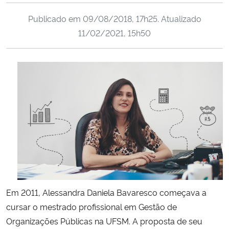
Ministério da Cidadania
Publicado em
09/08/2018, 17h25
. Atualizado
11/02/2021, 15h50
Ministério da Saúde
Ministério de Minas e Energia
Ministério da Ciência, Tecnologia, Inovações e Comunicações
Ministério do Meio Ambiente
Ministério do Turismo
Ministério do Desenvolvimento Regional
Em 2011, Alessandra Daniela Bavaresco começava a
Controladoria-Geral da União
cursar o mestrado profissional em Gestão de
Organizações Públicas na UFSM. A proposta de seu
Ministério da Mulher, da Família e dos Direitos Humanos