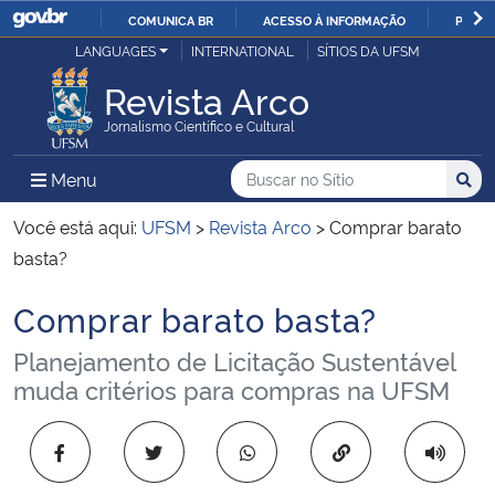
COMUNICA BR
ACESSO À INFORMAÇÃO
PARTI
Casa Civil
LANGUAGES
INTERNATIONAL
SÍTIOS DA UFSM
IR
PARA
Revista Arco
Ministério da Justiça e Segurança Pública
O
Jornalismo Científico e Cultural
CONTEÚDO
Ministério da Defesa
Buscar no no Sítio
Busca
Busca:
Menu Principal do Sítio
Menu
Busc
Ministério das Relações Exteriores
Você está aqui:
UFSM
>
Revista Arco
>
Comprar barato
basta?
Ministério da Economia
Comprar barato basta?
Início do conteúdo
Ministério da Infraestrutura
Planejamento de Licitação Sustentável
muda critérios para compras na UFSM
Ministério da Agricultura, Pecuária e Abastecimento
Copiar para área 
Ministério da Educação