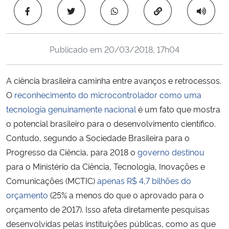
Ministério da Cidadania
Copiar para área 
Ministério da Saúde
Publicado em
20/03/2018, 17h04
Ministério de Minas e Energia
A ciência brasileira caminha entre avanços e retrocessos.
Ministério da Ciência, Tecnologia, Inovações e Comunicações
O
reconhecimento do microcontrolador como uma
tecnologia genuinamente nacional
é um fato que mostra
Ministério do Meio Ambiente
o potencial brasileiro para o desenvolvimento científico.
Contudo, segundo a Sociedade Brasileira para o
Ministério do Turismo
Progresso da Ciência, para 2018 o
governo destinou
para o
Ministério da Ciência, Tecnologia, Inovações e
Ministério do Desenvolvimento Regional
Comunicações (MCTIC)
apenas R$ 4,7 bilhões do
orçamento
(25% a menos do que o aprovado para o
Controladoria-Geral da União
orçamento de 2017).
Isso afeta diretamente pesquisas
desenvolvidas pelas instituições públicas, como as que
Ministério da Mulher, da Família e dos Direitos Humanos