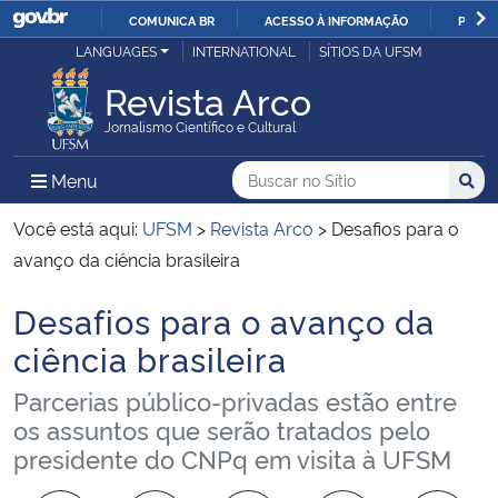
COMUNICA BR
ACESSO À INFORMAÇÃO
PARTI
Casa Civil
LANGUAGES
INTERNATIONAL
SÍTIOS DA UFSM
IR
PARA
Revista Arco
Ministério da Justiça e Segurança Pública
O
Jornalismo Científico e Cultural
CONTEÚDO
Ministério da Defesa
Buscar no no Sítio
Busca
Busca:
Menu Principal do Sítio
Menu
Busc
Ministério das Relações Exteriores
Você está aqui:
UFSM
>
Revista Arco
>
Desafios para o
avanço da ciência brasileira
Ministério da Economia
Desafios para o avanço da
Início do conteúdo
Ministério da Infraestrutura
ciência brasileira
Parcerias público-privadas estão entre
Ministério da Agricultura, Pecuária e Abastecimento
os assuntos que serão tratados pelo
presidente do CNPq em visita à UFSM
Ministério da Educação