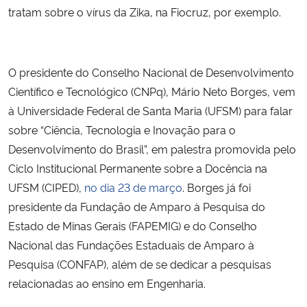
tratam sobre o vírus da Zika, na Fiocruz, por exemplo.
Secretaria-Geral
Secretaria de Governo
O presidente do Conselho Nacional de Desenvolvimento
Científico e Tecnológico (CNPq), Mário Neto Borges, vem
Gabinete de Segurança Institucional
à Universidade Federal de Santa Maria (UFSM) para falar
sobre “
Ciência, Tecnologia e Inovação para o
Advocacia-Geral da União
Desenvolvimento do Brasil”, em palestra promovida pelo
Ciclo Institucional Permanente sobre a Docência na
Banco Central do Brasil
UFSM (CIPED)
,
no dia 23 de março
.
Borges já foi
presidente da Fundação de Amparo à Pesquisa do
Planalto
Estado de Minas Gerais (FAPEMIG) e do Conselho
Nacional das Fundações Estaduais de Amparo à
Pesquisa (CONFAP), além de se dedicar a pesquisas
relacionadas ao ensino em Engenharia.