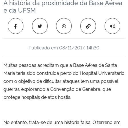
A história da proximidade da Base Aérea
Ministério da Cidadania
e da UFSM
Ministério da Saúde
Copiar para área 
Ministério de Minas e Energia
Publicado em
08/11/2017, 14h30
Ministério da Ciência, Tecnologia, Inovações e Comunicações
Muitas pessoas acreditam que a Base Aérea de Santa
Ministério do Meio Ambiente
Maria teria sido construída perto do Hospital Universitário
com o objetivo de dificultar ataques (em uma possível
Ministério do Turismo
guerra), explorando a Convenção de Genebra, que
Ministério do Desenvolvimento Regional
protege hospitais de atos hostis.
Controladoria-Geral da União
No entanto, trata-se de uma história falsa. O terreno em
Ministério da Mulher, da Família e dos Direitos Humanos