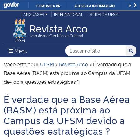
COMUNICA BR
ACESSO À INFORMAÇÃO
PARTI
Casa Civil
LANGUAGES
INTERNATIONAL
SÍTIOS DA UFSM
IR
PARA
Revista Arco
Ministério da Justiça e Segurança Pública
O
Jornalismo Científico e Cultural
CONTEÚDO
Ministério da Defesa
Buscar no no Sítio
Busca
Busca:
Menu Principal do Sítio
Menu
Busc
Ministério das Relações Exteriores
Você está aqui:
UFSM
>
Revista Arco
>
É verdade que a
Base Aérea (BASM) está próxima ao Campus da UFSM
Ministério da Economia
devido a questões estratégicas ?
É verdade que a Base Aérea
Ministério da Infraestrutura
Início do conteúdo
(BASM) está próxima ao
Ministério da Agricultura, Pecuária e Abastecimento
Campus da UFSM devido a
questões estratégicas ?
Ministério da Educação