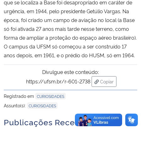
que se localiza a Base foi desapropriado em caráter de
urgência, em 1944, pelo presidente Getúlio Vargas. Na
Secretaria-Geral
época, foi criado um campo de aviação no local (a Base
só foi ativada 27 anos mais tarde nesse terreno, como
Secretaria de Governo
forma de ampliar a proteção do espaço aéreo brasileiro).
O campus da UFSM só começou a ser construído 17
Gabinete de Segurança Institucional
anos depois, em 1961, e o prédio do HUSM, só em 1964.
Advocacia-Geral da União
Divulgue este conteúdo:
https://ufsm.br/r-601-2738
Copiar
Banco Central do Brasil
para área de tran
Registrado em
CURIOSIDADES
Planalto
Assunto(s):
CURIOSIDADES
Publicações Recentes