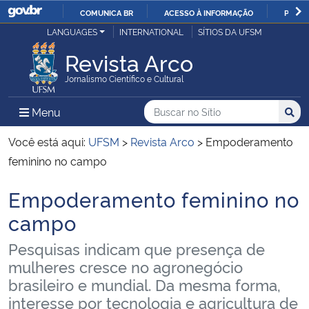
COMUNICA BR
ACESSO À INFORMAÇÃO
PARTI
Casa Civil
LANGUAGES
INTERNATIONAL
SÍTIOS DA UFSM
IR
PARA
Revista Arco
Ministério da Justiça e Segurança Pública
O
Jornalismo Científico e Cultural
CONTEÚDO
Ministério da Defesa
Buscar no no Sítio
Busca
Busca:
Menu Principal do Sítio
Menu
Busc
Ministério das Relações Exteriores
Você está aqui:
UFSM
>
Revista Arco
>
Empoderamento
feminino no campo
Ministério da Economia
Empoderamento feminino no
Início do conteúdo
Ministério da Infraestrutura
campo
Pesquisas indicam que presença de
Ministério da Agricultura, Pecuária e Abastecimento
mulheres cresce no agronegócio
brasileiro e mundial. Da mesma forma,
Ministério da Educação
interesse por tecnologia e agricultura de