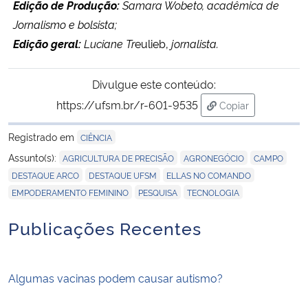
Edição de Produção:
Samara Wobeto, acadêmica de
Jornalismo e bolsista;
Edição geral:
Luciane Tr
eulieb,
jornalista.
Divulgue este conteúdo:
https://ufsm.br/r-601-9535
Copiar
para área de tran
Registrado em
CIÊNCIA
,
,
,
Assunto(s):
AGRICULTURA DE PRECISÃO
AGRONEGÓCIO
CAMPO
,
,
,
DESTAQUE ARCO
DESTAQUE UFSM
ELLAS NO COMANDO
,
,
EMPODERAMENTO FEMININO
PESQUISA
TECNOLOGIA
Publicações Recentes
Algumas vacinas podem causar autismo?