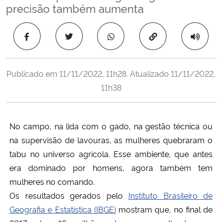
precisão também aumenta
Ministério da Cidadania
Copiar para área 
Ministério da Saúde
Ministério de Minas e Energia
Publicado em
11/11/2022, 11h28
. Atualizado
11/11/2022,
11h38
Ministério da Ciência, Tecnologia, Inovações e Comunicações
Ministério do Meio Ambiente
No campo, na lida com o gado, na gestão técnica ou
na supervisão de lavouras, as mulheres quebraram o
Ministério do Turismo
tabu no universo agrícola. Esse ambiente, que antes
Ministério do Desenvolvimento Regional
era dominado por homens, agora também tem
mulheres no comando.
Controladoria-Geral da União
Os resultados gerados pelo
Instituto Brasileiro de
Geografia e Estatística (IBGE)
mostram que, no final de
Ministério da Mulher, da Família e dos Direitos Humanos