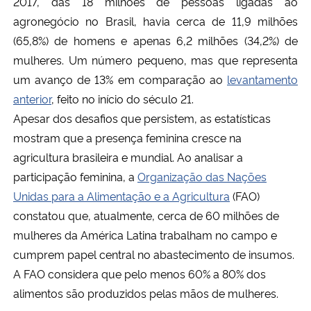
2017, das 18 milhões de pessoas ligadas ao
agronegócio no Brasil, havia cerca de 11,9 milhões
Secretaria-Geral
(65,8%) de homens e apenas 6,2 milhões (34,2%) de
mulheres. Um número pequeno, mas que representa
Secretaria de Governo
um avanço de 13% em comparação ao
levantamento
anterior
, feito no início do século 21.
Gabinete de Segurança Institucional
Apesar dos desafios que persistem, as estatísticas
mostram que a presença feminina cresce na
Advocacia-Geral da União
agricultura brasileira e mundial. Ao analisar a
participação feminina, a
Organização das Nações
Banco Central do Brasil
Unidas para a Alimentação e a Agricultura
(FAO)
constatou que, atualmente, cerca de 60 milhões de
Planalto
mulheres da América Latina trabalham no campo e
cumprem papel central no abastecimento de insumos.
A FAO considera que pelo menos 60% a 80% dos
alimentos são produzidos pelas mãos de mulheres.