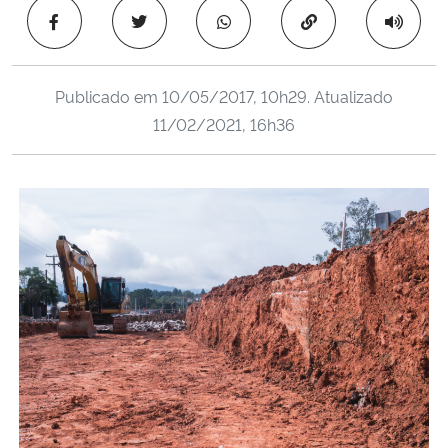
Ministério da Cidadania
Copiar para área 
Ministério da Saúde
Publicado em
10/05/2017, 10h29
. Atualizado
11/02/2021, 16h36
Ministério de Minas e Energia
Ministério da Ciência, Tecnologia, Inovações e Comunicações
Ministério do Meio Ambiente
Ministério do Turismo
Ministério do Desenvolvimento Regional
Controladoria-Geral da União
Ministério da Mulher, da Família e dos Direitos Humanos