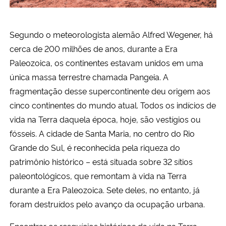
Secretaria-Geral
Segundo o meteorologista alemão Alfred Wegener, há
cerca de 200 milhões de anos, durante a Era
Secretaria de Governo
Paleozoica, os continentes estavam unidos em uma
única massa terrestre chamada Pangeia. A
Gabinete de Segurança Institucional
fragmentação desse supercontinente deu origem aos
Advocacia-Geral da União
cinco continentes do mundo atual. Todos os indícios de
vida na Terra daquela época, hoje, são vestígios ou
Banco Central do Brasil
fósseis. A cidade de Santa Maria, no centro do Rio
Grande do Sul, é reconhecida pela riqueza do
Planalto
patrimônio histórico – está situada sobre 32 sítios
paleontológicos, que remontam à vida na Terra
durante a Era Paleozoica. Sete deles, no entanto, já
foram destruídos pelo avanço da ocupação urbana.