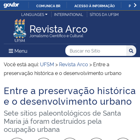
COMUNICA BR
ACESSO À INFORMAÇÃO
PARTI
Casa Civil
LANGUAGES
INTERNATIONAL
SÍTIOS DA UFSM
IR
PARA
Revista Arco
Ministério da Justiça e Segurança Pública
O
Jornalismo Científico e Cultural
CONTEÚDO
Ministério da Defesa
Buscar no no Sítio
Busca
Busca:
Menu Principal do Sítio
Menu
Busc
Ministério das Relações Exteriores
Você está aqui:
UFSM
>
Revista Arco
>
Entre a
preservação histórica e o desenvolvimento urbano
Ministério da Economia
Entre a preservação histórica
Início do conteúdo
Ministério da Infraestrutura
e o desenvolvimento urbano
Sete sítios paleontológicos de Santa
Ministério da Agricultura, Pecuária e Abastecimento
Maria já foram destruídos pela
ocupação urbana
Ministério da Educação