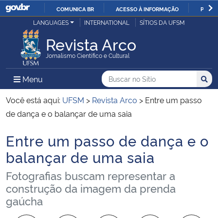
COMUNICA BR
ACESSO À INFORMAÇÃO
PARTI
Casa Civil
LANGUAGES
INTERNATIONAL
SÍTIOS DA UFSM
IR
PARA
Revista Arco
Ministério da Justiça e Segurança Pública
O
Jornalismo Científico e Cultural
CONTEÚDO
Ministério da Defesa
Buscar no no Sítio
Busca
Busca:
Menu Principal do Sítio
Menu
Busc
Ministério das Relações Exteriores
Você está aqui:
UFSM
>
Revista Arco
>
Entre um passo
de dança e o balançar de uma saia
Ministério da Economia
Entre um passo de dança e o
Início do conteúdo
Ministério da Infraestrutura
balançar de uma saia
Fotografias buscam representar a
Ministério da Agricultura, Pecuária e Abastecimento
construção da imagem da prenda
gaúcha
Ministério da Educação