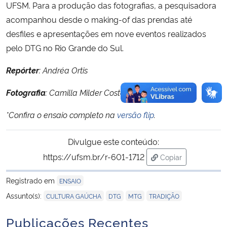
UFSM. Para a produção das fotografias, a pesquisadora
acompanhou desde o making-of das prendas até
desfiles e apresentações em nove eventos realizados
pelo DTG no Rio Grande do Sul.
Repórter
: Andréa Ortis
Fotografia
: Camilla Milder Costa
*Confira o ensaio completo na
versão flip
.
Divulgue este conteúdo:
https://ufsm.br/r-601-1712
Copiar
para área de trans
Registrado em
ENSAIO
,
,
,
Assunto(s):
CULTURA GAÚCHA
DTG
MTG
TRADIÇÃO
Publicações Recentes