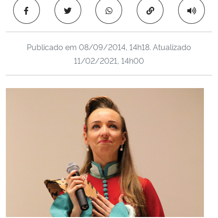
Ministério da Cidadania
Copiar para área 
Ministério da Saúde
Publicado em
08/09/2014, 14h18
. Atualizado
11/02/2021, 14h00
Ministério de Minas e Energia
Ministério da Ciência, Tecnologia, Inovações e Comunicações
Ministério do Meio Ambiente
Ministério do Turismo
Ministério do Desenvolvimento Regional
Controladoria-Geral da União
Ministério da Mulher, da Família e dos Direitos Humanos