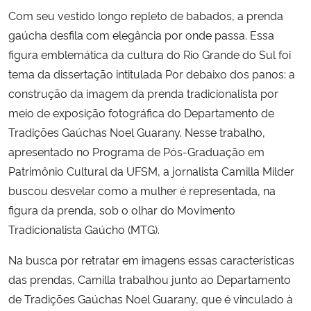
Com seu vestido longo repleto de babados, a prenda
Secretaria-Geral
gaúcha desfila com elegância por onde passa. Essa
figura emblemática da cultura do Rio Grande do Sul foi
Secretaria de Governo
tema da dissertação intitulada Por debaixo dos panos: a
construção da imagem da prenda tradicionalista por
Gabinete de Segurança Institucional
meio de exposição fotográfica do Departamento de
Tradições Gaúchas Noel Guarany. Nesse trabalho,
Advocacia-Geral da União
apresentado no Programa de Pós-Graduação em
Patrimônio Cultural da UFSM, a jornalista Camilla Milder
Banco Central do Brasil
buscou desvelar como a mulher é representada, na
figura da prenda, sob o olhar do Movimento
Planalto
Tradicionalista Gaúcho (MTG).
Na busca por retratar em imagens essas características
das prendas, Camilla trabalhou junto ao Departamento
de Tradições Gaúchas Noel Guarany, que é vinculado à