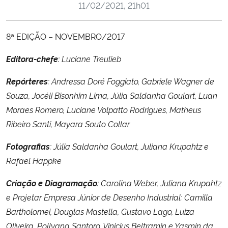
11/02/2021, 21h01
Ministério da Cidadania
8ª EDIÇÃO – NOVEMBRO/2017
Ministério da Saúde
Editora-chefe
:
Luciane Treulieb
Ministério de Minas e Energia
Repórteres
:
Andressa Doré Foggiato, Gabriele Wagner de
Ministério da Ciência, Tecnologia, Inovações e Comunicações
Souza, Jocéli Bisonhim Lima, Júlia Saldanha Goulart, Luan
Moraes Romero, Luciane Volpatto Rodrigues, Matheus
Ministério do Meio Ambiente
Ribeiro Santi, Mayara Souto Collar
Ministério do Turismo
Fotografias
:
Júlia Saldanha Goulart, Juliana Krupahtz e
Rafael Happke
Ministério do Desenvolvimento Regional
Criação e Diagramação
:
Carolina Weber, Juliana Krupahtz
e Projetar Empresa Júnior
de Desenho Industrial: Camilla
Controladoria-Geral da União
Bartholomei, Douglas Mastella, Gustavo Lago, Luiza
Oliveira, Pollyana Santoro, Vinicius Beltramin
e Yasmin da
Ministério da Mulher, da Família e dos Direitos Humanos