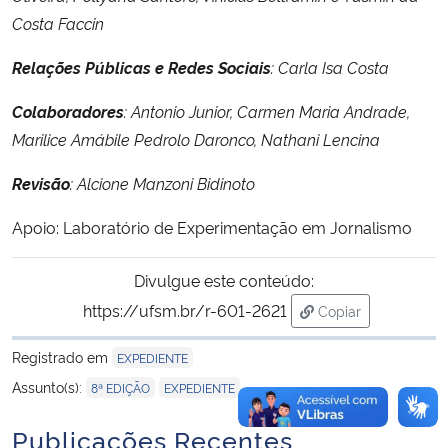
Costa Faccin
Secretaria-Geral
Relações Públicas e Redes Sociais
:
Carla Isa Costa
Secretaria de Governo
Colaboradores
:
Antonio Junior, Carmen Maria Andrade,
Marilice Amábile Pedrolo Daronco, Nathani Lencina
Gabinete de Segurança Institucional
Revisão
:
Alcione Manzoni Bidinoto
Advocacia-Geral da União
Apoio:
Laboratório de Experimentação em Jornalismo
Banco Central do Brasil
Divulgue este conteúdo:
https://ufsm.br/r-601-2621
Copiar
Planalto
para área de tran
Registrado em
EXPEDIENTE
,
Assunto(s):
8ª EDIÇÃO
EXPEDIENTE
Publicações Recentes