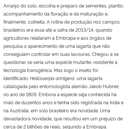
Arranjo do solo, escolha e preparo de sementes, plantio,
acompanhamento da floração e da maturação e,
Secretaria-Geral
finalmente, colheita. A rotina de produção nos campos
Secretaria de Governo
brasileiros era essa até a safra de 2013/14, quando
agricultores relataram à Embrapa e aos órgãos de
Gabinete de Segurança Institucional
pesquisa o aparecimento de uma lagarta que não
conseguiam controlar em suas lavouras. Chegou a se
Advocacia-Geral da União
questionar se seria uma espécie mutante, resistente à
tecnologia transgênica. Mas logo o inseto foi
Banco Central do Brasil
identificado:
Helicoverpa armigera
, uma lagarta
catalogada pelo entomologista alemão Jakob Hübner,
Planalto
no ano de 1809. Embora a espécie seja conhecida há
mais de duzentos anos e tenha sido registrada na Índia e
na Austrália, em solo brasileiro era novidade. Uma
devastadora novidade, que resultou em um prejuízo de
cerca de 2 bilhões de reais, segundo a Embrapa.