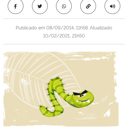
Ministério da Cidadania
Copiar para área 
Ministério da Saúde
Publicado em
08/09/2014, 11h58
. Atualizado
10/02/2021, 21h50
Ministério de Minas e Energia
Ministério da Ciência, Tecnologia, Inovações e Comunicações
Ministério do Meio Ambiente
Ministério do Turismo
Ministério do Desenvolvimento Regional
Controladoria-Geral da União
Ministério da Mulher, da Família e dos Direitos Humanos