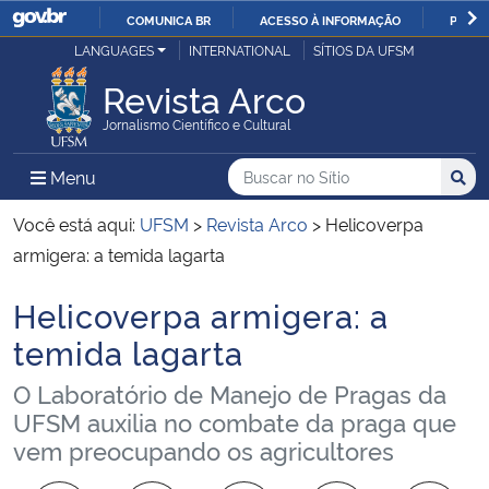
COMUNICA BR
ACESSO À INFORMAÇÃO
PARTI
Casa Civil
LANGUAGES
INTERNATIONAL
SÍTIOS DA UFSM
IR
PARA
Revista Arco
Ministério da Justiça e Segurança Pública
O
Jornalismo Científico e Cultural
CONTEÚDO
Ministério da Defesa
Buscar no no Sítio
Busca
Busca:
Menu Principal do Sítio
Menu
Busc
Ministério das Relações Exteriores
Você está aqui:
UFSM
>
Revista Arco
>
Helicoverpa
armigera: a temida lagarta
Ministério da Economia
Helicoverpa armigera: a
Início do conteúdo
Ministério da Infraestrutura
temida lagarta
O Laboratório de Manejo de Pragas da
Ministério da Agricultura, Pecuária e Abastecimento
UFSM auxilia no combate da praga que
vem preocupando os agricultores
Ministério da Educação