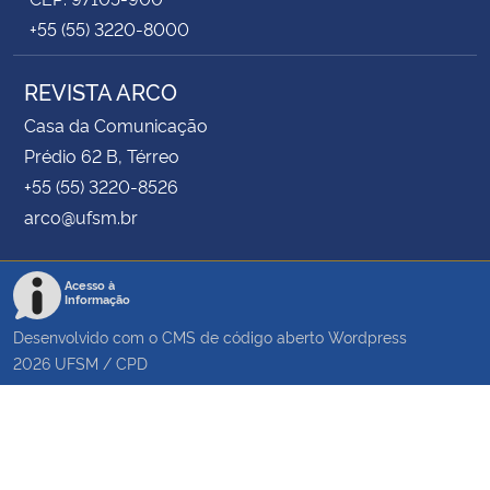
+55 (55) 3220-8000
REVISTA ARCO
Casa da Comunicação
Prédio 62 B, Térreo
+55 (55) 3220-8526
arco@ufsm.br
Acesso à
Informação
Desenvolvido com o CMS de código aberto
Wordpress
2026
UFSM
/
CPD