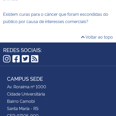
Existem curas para o câncer que foram escondidas do
público por causa de interesses comerciais?
Voltar ao topo
REDES SOCIAIS:
Instagram
Facebook
Twitter
RSS
CAMPUS SEDE
Av. Roraima nº 1000
Cidade Universitária
Bairro Camobi
Santa Maria - RS
CEP: 97105-900