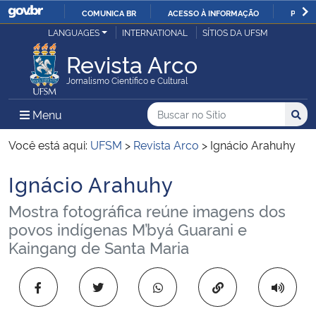
COMUNICA BR
ACESSO À INFORMAÇÃO
PARTI
Casa Civil
LANGUAGES
INTERNATIONAL
SÍTIOS DA UFSM
IR
PARA
Revista Arco
Ministério da Justiça e Segurança Pública
O
Jornalismo Científico e Cultural
CONTEÚDO
Ministério da Defesa
Buscar no no Sítio
Busca
Busca:
Menu Principal do Sítio
Menu
Busc
Ministério das Relações Exteriores
Você está aqui:
UFSM
>
Revista Arco
>
Ignácio Arahuhy
Ignácio Arahuhy
Ministério da Economia
Início do conteúdo
Mostra fotográfica reúne imagens dos
Ministério da Infraestrutura
povos indígenas M’byá Guarani e
Kaingang de Santa Maria
Ministério da Agricultura, Pecuária e Abastecimento
Copiar para área 
Ministério da Educação