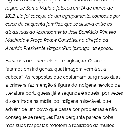
região de Santa Maria e faleceu em 14 de março de
Secretaria-Geral
1832. Ele foi cacique de um agrupamento, composto por
cerca de cinquenta famílias, que se situava entre as
Secretaria de Governo
atuais ruas do Acampamento, José Bonifácio, Pinheiro
Machado e Praça Roque Gonzáles, na direção da
Gabinete de Segurança Institucional
Avenida Presidente Vargas (Rua Ipiranga, na época).
Advocacia-Geral da União
Façamos um exercício de imaginação. Quando
falamos em indígenas, qual imagem vem à sua
Banco Central do Brasil
cabeça? As respostas que costumam surgir são duas:
a primeira faz menção à figura do indígena heroico da
Planalto
literatura portuguesa; já a segunda é aquela, por vezes
disseminada na mídia, do indígena miserável, que
advém de um povo que passa por problemas e não
consegue se reerguer. Essa pergunta parece boba,
mas suas respostas refletem a realidade de muitos