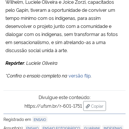
Wilhelm, Luciele Oliveira e Joice Zorzi, capacitados
pelo Gapin, tiveram a oportunidade de conviver um
tempo mínimo com os indígenas, para assim
desenvolver o projeto junto com a comunidade e
dialogar com os indígenas, sem transformar as fotos
em sensacionalismo, e sim atrelando-as a uma
discussão social unida à arte.
Repórter
: Luciele Oliveira
*Confira o ensaio completo na
versão flip
.
Divulgue este conteúdo:
https://ufsm.br/r-601-1751
Copiar
para área de trans
Registrado em
ENSAIO
,
,
,
,
Assunto(s):
ENSAIO
ENSAIO FOTOGRÁFICO
GUARANI
INDÍGENAS