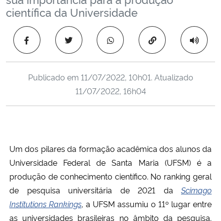
Ministério da Cidadania
científica da Universidade
Ministério da Saúde
Copiar para área 
Ministério de Minas e Energia
Publicado em
11/07/2022, 10h01
. Atualizado
Ministério da Ciência, Tecnologia, Inovações e Comunicações
11/07/2022, 16h04
Ministério do Meio Ambiente
Ministério do Turismo
Um dos pilares da formação acadêmica dos alunos da
Universidade Federal de Santa Maria (UFSM) é a
Ministério do Desenvolvimento Regional
produção de conhecimento científico.
No ranking geral
de pesquisa universitária de 2021 da
Scimago
Controladoria-Geral da União
Institutions Rankings
, a UFSM assumiu o 11º lugar entre
as universidades brasileiras no âmbito da pesquisa.
Ministério da Mulher, da Família e dos Direitos Humanos