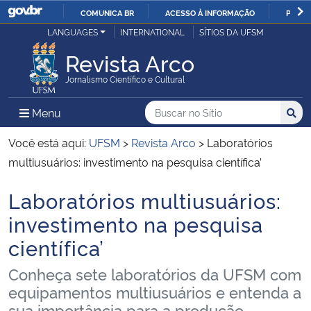
COMUNICA BR
ACESSO À INFORMAÇÃO
PARTI
Casa Civil
LANGUAGES
INTERNATIONAL
SÍTIOS DA UFSM
IR
PARA
Revista Arco
Ministério da Justiça e Segurança Pública
O
Jornalismo Científico e Cultural
CONTEÚDO
Ministério da Defesa
Buscar no no Sítio
Busca
Busca:
Menu Principal do Sítio
Menu
Busc
Ministério das Relações Exteriores
Você está aqui:
UFSM
>
Revista Arco
>
Laboratórios
multiusuários: investimento na pesquisa científica’
Ministério da Economia
Laboratórios multiusuários:
Início do conteúdo
Ministério da Infraestrutura
investimento na pesquisa
científica’
Ministério da Agricultura, Pecuária e Abastecimento
Conheça sete laboratórios da UFSM com
Ministério da Educação
equipamentos multiusuários e entenda a
sua importância para a produção