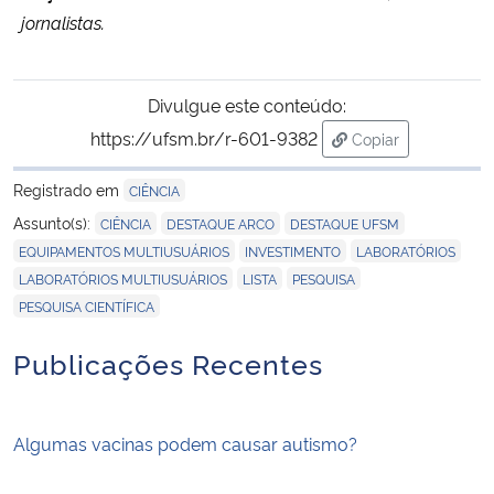
jornalistas.
Divulgue este conteúdo:
https://ufsm.br/r-601-9382
Copiar
para área de tran
Registrado em
CIÊNCIA
,
,
,
Assunto(s):
CIÊNCIA
DESTAQUE ARCO
DESTAQUE UFSM
,
,
,
EQUIPAMENTOS MULTIUSUÁRIOS
INVESTIMENTO
LABORATÓRIOS
,
,
,
LABORATÓRIOS MULTIUSUÁRIOS
LISTA
PESQUISA
PESQUISA CIENTÍFICA
Publicações Recentes
Algumas vacinas podem causar autismo?