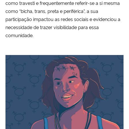
como travesti e frequentemente
referir-se a si mesma
como “bicha, trans, preta e periférica”, a sua
Secretaria-Geral
participação impactou as redes sociais e evidenciou a
necessidade de trazer visibilidade para essa
Secretaria de Governo
comunidade.
Gabinete de Segurança Institucional
Advocacia-Geral da União
Banco Central do Brasil
Planalto