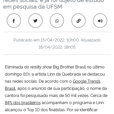
Ministério da Cidadania
em pesquisa da UFSM
Ministério da Saúde
Copiar para área 
Ministério de Minas e Energia
Publicado em
15/04/2022, 10h00
. Atualizado
Ministério da Ciência, Tecnologia, Inovações e Comunicações
18/04/2022, 18h05
Ministério do Meio Ambiente
Eliminada do
reality show
Big Brother Brasil no último
Ministério do Turismo
domingo (10), a artista Linn da Quebrada se destacou
nas redes sociais. De acordo com o
Google Trends
Ministério do Desenvolvimento Regional
Brasil
, após o anúncio de sua participação, o nome da
cantora foi pesquisado mais de 50 mil vezes. Cerca de
Controladoria-Geral da União
84% dos brasileiros
acompanham o programa e Linn
alcançou o Top 10 dos finalistas. Por se identificar
Ministério da Mulher, da Família e dos Direitos Humanos