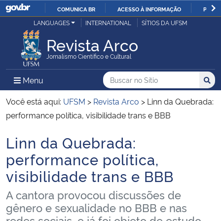
COMUNICA BR
ACESSO À INFORMAÇÃO
PARTI
Casa Civil
LANGUAGES
INTERNATIONAL
SÍTIOS DA UFSM
IR
PARA
Revista Arco
Ministério da Justiça e Segurança Pública
O
Jornalismo Científico e Cultural
CONTEÚDO
Ministério da Defesa
Buscar no no Sítio
Busca
Busca:
Menu Principal do Sítio
Menu
Busc
Ministério das Relações Exteriores
Você está aqui:
UFSM
>
Revista Arco
>
Linn da Quebrada:
performance política, visibilidade trans e BBB
Ministério da Economia
Linn da Quebrada:
Início do conteúdo
Ministério da Infraestrutura
performance política,
visibilidade trans e BBB
Ministério da Agricultura, Pecuária e Abastecimento
A cantora provocou discussões de
Ministério da Educação
gênero e sexualidade no BBB e nas
redes sociais, e já foi objeto de estudo