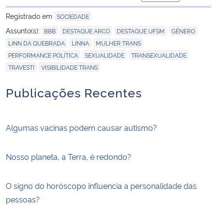
para área de tran
Registrado em
SOCIEDADE
,
,
,
,
Assunto(s):
BBB
DESTAQUE ARCO
DESTAQUE UFSM
GÊNERO
,
,
,
LINN DA QUEBRADA
LINNA
MULHER TRANS
,
,
,
PERFORMANCE POLÍTICA
SEXUALIDADE
TRANSEXUALIDADE
,
TRAVESTI
VISIBILIDADE TRANS
Publicações Recentes
Algumas vacinas podem causar autismo?
Nosso planeta, a Terra, é redondo?
O signo do horóscopo influencia a personalidade das
pessoas?