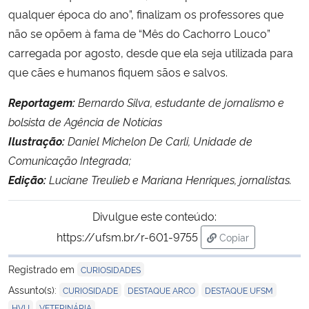
qualquer época do ano”, finalizam os professores que
não se opõem à fama de “Mês do Cachorro Louco”
carregada por agosto, desde que ela seja utilizada para
que cães e humanos fiquem sãos e salvos.
Reportagem:
Bernardo Silva, estudante de jornalismo e
bolsista de Agência de Notícias
Ilustração:
Daniel Michelon De Carli, Unidade de
Comunicação Integrada;
Edição:
Luciane Treulieb e Mariana Henriques, jornalistas.
Divulgue este conteúdo:
https://ufsm.br/r-601-9755
Copiar
para área de tran
Registrado em
CURIOSIDADES
,
,
,
Assunto(s):
CURIOSIDADE
DESTAQUE ARCO
DESTAQUE UFSM
,
HVU
VETERINÁRIA