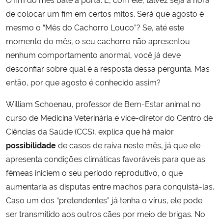
de colocar um fim em certos mitos. Será que agosto é
Secretaria-Geral
mesmo o “Mês do Cachorro Louco”? Se, até este
momento do mês, o seu cachorro não apresentou
Secretaria de Governo
nenhum comportamento anormal, você já deve
desconfiar sobre qual é a resposta dessa pergunta. Mas
Gabinete de Segurança Institucional
então, por que agosto é conhecido assim?
Advocacia-Geral da União
William Schoenau, professor de Bem-Estar animal no
curso de Medicina Veterinária e vice-diretor do Centro de
Banco Central do Brasil
Ciências da Saúde (CCS), explica que há maior
possibilidade
de casos de raiva neste mês, já que ele
Planalto
apresenta condições climáticas favoráveis para que as
fêmeas iniciem o seu período reprodutivo, o que
aumentaria as disputas entre machos para conquistá-las.
Caso um dos “pretendentes” já tenha o vírus, ele pode
ser transmitido aos outros cães por meio de brigas. No