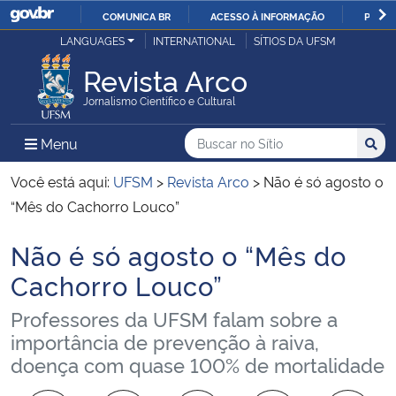
COMUNICA BR
ACESSO À INFORMAÇÃO
PARTI
Casa Civil
LANGUAGES
INTERNATIONAL
SÍTIOS DA UFSM
IR
PARA
Revista Arco
Ministério da Justiça e Segurança Pública
O
Jornalismo Científico e Cultural
CONTEÚDO
Ministério da Defesa
Buscar no no Sítio
Busca
Busca:
Menu Principal do Sítio
Menu
Busc
Ministério das Relações Exteriores
Você está aqui:
UFSM
>
Revista Arco
>
Não é só agosto o
“Mês do Cachorro Louco”
Ministério da Economia
Não é só agosto o “Mês do
Início do conteúdo
Ministério da Infraestrutura
Cachorro Louco”
Professores da UFSM falam sobre a
Ministério da Agricultura, Pecuária e Abastecimento
importância de prevenção à raiva,
doença com quase 100% de mortalidade
Ministério da Educação