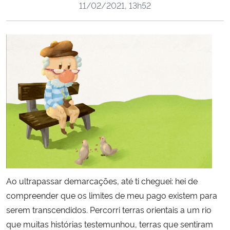
11/02/2021, 13h52
Ministério da Cidadania
Ministério da Saúde
Ministério de Minas e Energia
Ministério da Ciência, Tecnologia, Inovações e Comunicações
Ministério do Meio Ambiente
Ministério do Turismo
Ministério do Desenvolvimento Regional
Ao ultrapassar demarcações, até ti cheguei: hei de
compreender que os limites de meu pago existem para
Controladoria-Geral da União
serem transcendidos. Percorri terras orientais a um rio
que muitas histórias testemunhou, terras que sentiram
Ministério da Mulher, da Família e dos Direitos Humanos