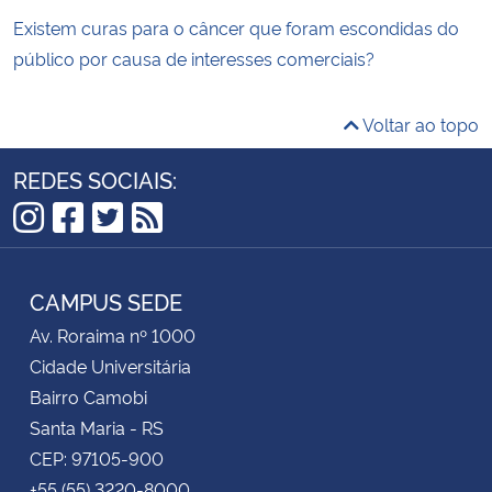
Existem curas para o câncer que foram escondidas do
público por causa de interesses comerciais?
Voltar ao topo
REDES SOCIAIS:
Instagram
Facebook
Twitter
RSS
CAMPUS SEDE
Av. Roraima nº 1000
Cidade Universitária
Bairro Camobi
Santa Maria - RS
CEP: 97105-900
+55 (55) 3220-8000