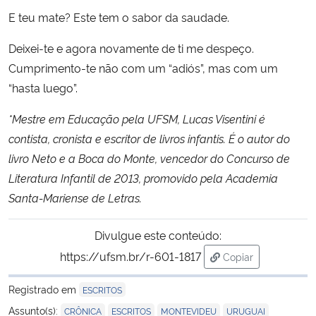
E teu mate? Este tem o sabor da saudade.
Deixei-te e agora novamente de ti me despeço.
Cumprimento-te não com um “adiós”, mas com um
“hasta luego”.
*Mestre em Educação pela UFSM, Lucas Visentini é
contista, cronista e escritor de livros infantis. É o autor do
livro Neto e a Boca do Monte, vencedor do Concurso de
Literatura Infantil de 2013, promovido pela Academia
Santa-Mariense de Letras.
Divulgue este conteúdo:
https://ufsm.br/r-601-1817
Copiar
para área de trans
Registrado em
ESCRITOS
,
,
,
Assunto(s):
CRÔNICA
ESCRITOS
MONTEVIDEU
URUGUAI