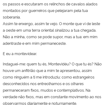
os passos e escutaram os relinchos de cavalos alados
montados por guerreiros que pelejaram pela tua
Secretaria-Geral
soberania.
Assim te enxergo, assim te vejo. O monte que vi de leste
Secretaria de Governo
a oeste em uma terra oriental sinalizou a tua chegada.
Gabinete de Segurança Institucional
Não a minha, como se pode supor, mas a tua: em mim
adentraste e em mim permaneceste.
Advocacia-Geral da União
E eu a montevidear.
Banco Central do Brasil
Indaguei-me: quem tu és, Montevidéu? O que tu és? Não
houve um anfitrião que a mim te apresentou, assim
Planalto
como ninguém a ti me introduziu: como estrangeiros
desconhecidos nos entreolhamos e os olhares
permaneceram fixos, mudos e contemplativos. Na
verdade não fixos, mas em constante movimento ao nos
observarmos diariamente e noturnamente.