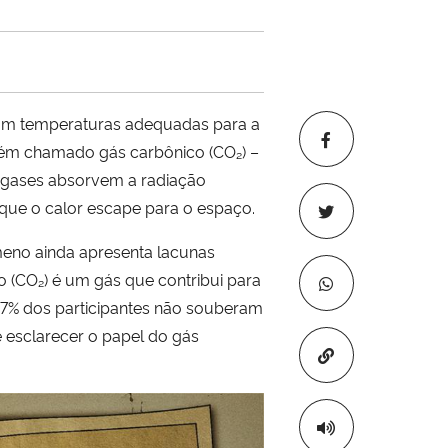
 com temperaturas adequadas para a
mbém chamado gás carbônico (CO₂) –
s gases absorvem a radiação
o que o calor escape para o espaço.
ômeno ainda apresenta lacunas
 (CO₂) é um gás que contribui para
 17% dos participantes não souberam
 esclarecer o papel do gás
Copiar para áre