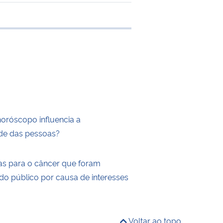
de transferência
horóscopo influencia a
de das pessoas?
as para o câncer que foram
do público por causa de interesses
Voltar ao topo