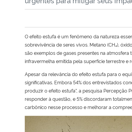
urgentes para mitigar seus impa
O efeito estufa é um fenômeno da natureza esse
sobrevivência de seres vivos. Metano (CH₄), óxi
são exemplos de gases presentes na atmosfera te
infravermelha emitida pela superfície terrestre 
Apesar da relevância do efeito estufa para o eq
significativas. Embora 54% dos entrevistados co
produzir o efeito estufa”, a pesquisa Percepção 
responder à questão, e 5% discordaram totalmen
carbônico nesse processo e melhorar a compreen