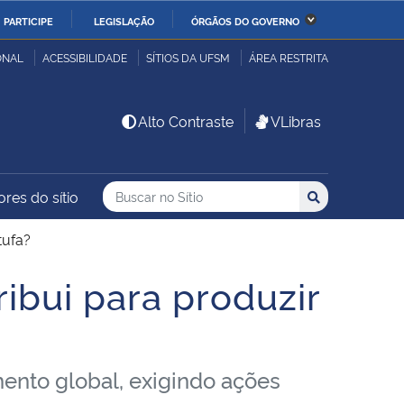
PARTICIPE
LEGISLAÇÃO
ÓRGÃOS DO GOVERNO
stério da Economia
Ministério da Infraestrutura
ONAL
ACESSIBILIDADE
SÍTIOS DA UFSM
ÁREA RESTRITA
stério de Minas e Energia
Ministério da Ciência,
Alto Contraste
VLibras
Tecnologia, Inovações e
Comunicações
Buscar no no Sítio
Busca
Busca:
ores do sítio
Buscar
stério da Mulher, da
Secretaria-Geral
lia e dos Direitos
tufa?
anos
ibui para produzir
alto
ento global, exigindo ações