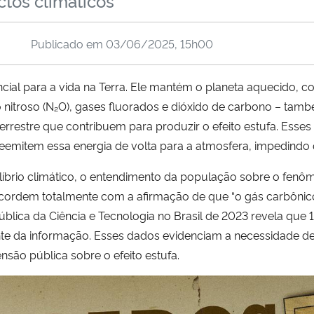
ctos climáticos
Publicado em
03/06/2025, 15h00
ncial para a vida na Terra. Ele mantém o planeta aquecido,
do nitroso (N₂O), gases fluorados e dióxido de carbono – ta
rrestre que contribuem para produzir o efeito estufa. Esse
e reemitem essa energia de volta para a atmosfera, impedind
uilíbrio climático, o entendimento da população sobre o fen
ncordem totalmente com a afirmação de que “o gás carbônico
Pública da Ciência e Tecnologia no Brasil de 2023 revela que
te da informação. Esses dados evidenciam a necessidade de
são pública sobre o efeito estufa.