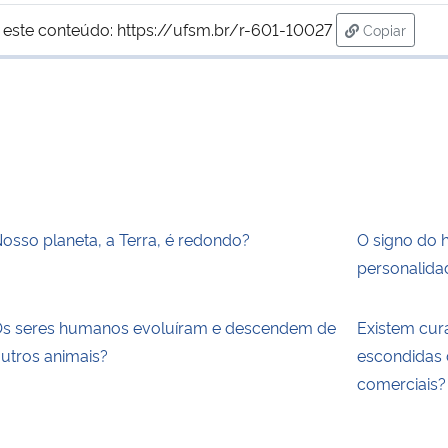
 este conteúdo:
https://ufsm.br/r-601-10027
Copiar
para área 
osso planeta, a Terra, é redondo?
O signo do 
personalida
s seres humanos evoluíram e descendem de
Existem cur
utros animais?
escondidas 
comerciais?