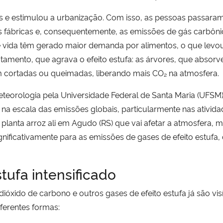
es e estimulou a urbanização. Com isso, as pessoas passara
fábricas e, consequentemente, as emissões de gás carbônic
 vida têm gerado maior demanda por alimentos, o que levou 
atamento, que agrava o efeito estufa: as árvores, que absor
m cortadas ou queimadas, liberando mais CO₂ na atmosfera.
teorologia pela Universidade Federal de Santa Maria (UFSM)
na escala das emissões globais, particularmente nas ativida
lanta arroz ali em Agudo (RS) que vai afetar a atmosfera, m
gnificativamente para as emissões de gases de efeito estufa
tufa intensificado
xido de carbono e outros gases de efeito estufa já são vis
ferentes formas: