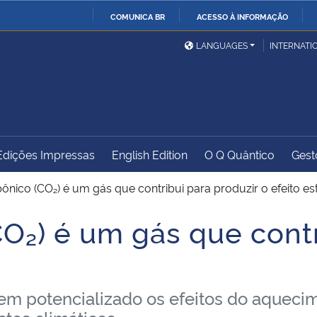
COMUNICA BR
ACESSO À INFORMAÇÃO
Ministério da Defesa
Ministério das Relações
Mini
IR
LANGUAGES
INTERNATI
Exteriores
PARA
O
Ministério da Cidadania
Ministério da Saúde
Mini
CONTEÚDO
Edições Impressas
English Edition
O Q Quântico
Gest
Ministério do
Controladoria-Geral da
Mini
Desenvolvimento Regional
União
Famí
ônico (CO₂) é um gás que contribui para produzir o efeito es
Hum
O₂) é um gás que contr
Advocacia-Geral da União
Banco Central do Brasil
Plan
m potencializado os efeitos do aquecim