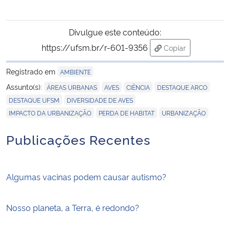
Divulgue este conteúdo:
https://ufsm.br/r-601-9356
Copiar
para área de tran
Registrado em
AMBIENTE
,
,
,
,
Assunto(s):
ÁREAS URBANAS
AVES
CIÊNCIA
DESTAQUE ARCO
,
,
DESTAQUE UFSM
DIVERSIDADE DE AVES
,
,
IMPACTO DA URBANIZAÇÃO
PERDA DE HABITAT
URBANIZAÇÃO
Publicações Recentes
Algumas vacinas podem causar autismo?
Nosso planeta, a Terra, é redondo?