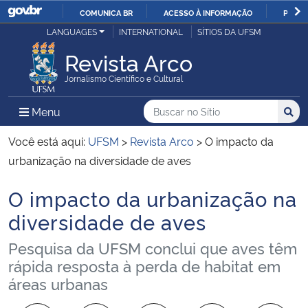
COMUNICA BR
ACESSO À INFORMAÇÃO
PARTI
Casa Civil
LANGUAGES
INTERNATIONAL
SÍTIOS DA UFSM
IR
PARA
Revista Arco
Ministério da Justiça e Segurança Pública
O
Jornalismo Científico e Cultural
CONTEÚDO
Ministério da Defesa
Buscar no no Sítio
Busca
Busca:
Menu Principal do Sítio
Menu
Busc
Ministério das Relações Exteriores
Você está aqui:
UFSM
>
Revista Arco
>
O impacto da
urbanização na diversidade de aves
Ministério da Economia
O impacto da urbanização na
Início do conteúdo
Ministério da Infraestrutura
diversidade de aves
Pesquisa da UFSM conclui que aves têm
Ministério da Agricultura, Pecuária e Abastecimento
rápida resposta à perda de habitat em
áreas urbanas
Ministério da Educação