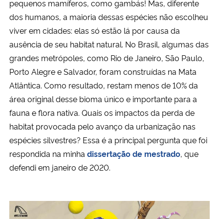
pequenos mamíferos, como gambás! Mas, diferente
dos humanos, a maioria dessas espécies não escolheu
Secretaria-Geral
viver em cidades: elas só estão lá por causa da
ausência de seu habitat natural. No Brasil, algumas das
Secretaria de Governo
grandes metrópoles, como Rio de Janeiro, São Paulo,
Porto Alegre e Salvador, foram construídas na Mata
Gabinete de Segurança Institucional
Atlântica. Como resultado, restam menos de 10% da
área original desse bioma único e importante para a
Advocacia-Geral da União
fauna e flora nativa. Quais os impactos da perda de
habitat provocada pelo avanço da urbanização nas
Banco Central do Brasil
espécies silvestres? Essa é a principal pergunta que foi
Planalto
respondida na minha
dissertação de mestrado
, que
defendi em janeiro de 2020.