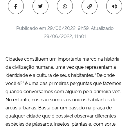
Ministério da Cidadania
Copiar para área 
Ministério da Saúde
Publicado em
29/06/2022, 9h59
. Atualizado
29/06/2022, 11h01
Ministério de Minas e Energia
Ministério da Ciência, Tecnologia, Inovações e Comunicações
Cidades constituem um importante marco na história
da civilização humana, uma vez que representam a
Ministério do Meio Ambiente
identidade e a cultura de seus habitantes. “De onde
Ministério do Turismo
você é?” é uma das primeiras perguntas que fazemos
quando conversamos com alguém pela primeira vez.
Ministério do Desenvolvimento Regional
No entanto, nós não somos os únicos habitantes de
áreas urbanas. Basta dar um passeio na praça de
Controladoria-Geral da União
qualquer cidade que é possível observar diferentes
espécies de pássaros, insetos, plantas e, com sorte,
Ministério da Mulher, da Família e dos Direitos Humanos