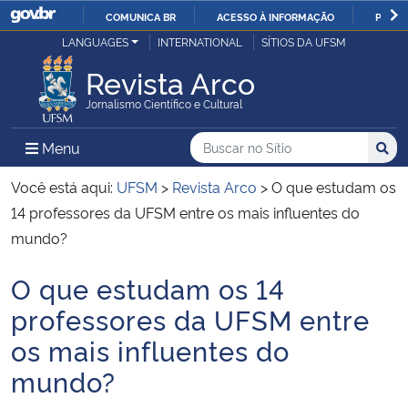
COMUNICA BR
ACESSO À INFORMAÇÃO
PARTI
Casa Civil
LANGUAGES
INTERNATIONAL
SÍTIOS DA UFSM
IR
PARA
Revista Arco
Ministério da Justiça e Segurança Pública
O
Jornalismo Científico e Cultural
CONTEÚDO
Ministério da Defesa
Buscar no no Sítio
Busca
Busca:
Menu Principal do Sítio
Menu
Busc
Ministério das Relações Exteriores
Você está aqui:
UFSM
>
Revista Arco
>
O que estudam os
14 professores da UFSM entre os mais influentes do
Ministério da Economia
mundo?
O que estudam os 14
Ministério da Infraestrutura
Início do conteúdo
professores da UFSM entre
Ministério da Agricultura, Pecuária e Abastecimento
os mais influentes do
mundo?
Ministério da Educação