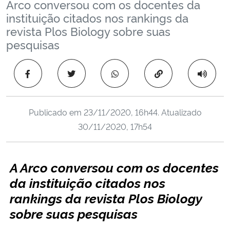
Arco conversou com os docentes da
Ministério da Cidadania
instituição citados nos rankings da
revista Plos Biology sobre suas
Ministério da Saúde
pesquisas
Ministério de Minas e Energia
Copiar para área 
Ministério da Ciência, Tecnologia, Inovações e Comunicações
Publicado em
23/11/2020, 16h44
. Atualizado
Ministério do Meio Ambiente
30/11/2020, 17h54
Ministério do Turismo
A Arco conversou com os docentes
Ministério do Desenvolvimento Regional
da instituição citados nos
rankings da revista Plos Biology
Controladoria-Geral da União
sobre suas pesquisas
Ministério da Mulher, da Família e dos Direitos Humanos