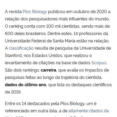
A revista
Plos Biology
publicou
em outubro de 2020
a
Secretaria-Geral
relação dos pesquisadores mais influentes do mundo.
O ranking conta com 100 mil cientistas, sendo mais de
Secretaria de Governo
600 deles brasileiros. Dentre estes, 14 professores da
Gabinete de Segurança Institucional
Universidade Federal de Santa Maria estão na relação.
A
classificação
resulta de pesquisa da Universidade de
Advocacia-Geral da União
Stanford, nos Estados Unidos, que realizou o
levantamento de citações na base de dados
Scopus
.
Banco Central do Brasil
São dois rankings:
carreira
,
que
avalia os impactos de
pesquisas feitas ao longo da trajetória do cientista,
Planalto
dados do último ano
, que lista os destaques científicos
de 2019.
Entre os 14 destacados pela Plos Biology, um é
referenciado em outra lista, a de
altamente citados da