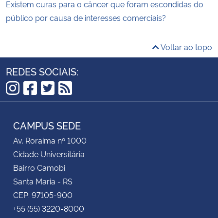
Existem curas para o câncer que foram escondidas do
público por causa de interesses comerciais?
Voltar ao topo
REDES SOCIAIS:
Instagram
Facebook
Twitter
RSS
CAMPUS SEDE
Av. Roraima nº 1000
Cidade Universitária
Bairro Camobi
Santa Maria - RS
CEP: 97105-900
+55 (55) 3220-8000