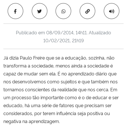
Ministério da Cidadania
Copiar para área 
Ministério da Saúde
Publicado em
08/09/2014, 14h11
. Atualizado
Ministério de Minas e Energia
10/02/2021, 21h19
Ministério da Ciência, Tecnologia, Inovações e Comunicações
Já dizia Paulo Freire que se a educação, sozinha, não
transforma a sociedade, menos ainda a sociedade é
Ministério do Meio Ambiente
capaz de mudar sem ela. É no aprendizado diário que
Ministério do Turismo
nos desenvolvemos como sujeitos e que também nos
tornamos conscientes da realidade que nos cerca. Em
Ministério do Desenvolvimento Regional
um processo tão importante como é o de educar e ser
educado, há uma série de fatores que precisam ser
Controladoria-Geral da União
considerados, por terem influência seja positiva ou
negativa na aprendizagem.
Ministério da Mulher, da Família e dos Direitos Humanos