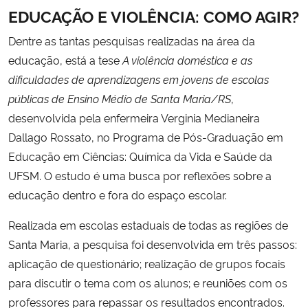
EDUCAÇÃO E VIOLÊNCIA: COMO AGIR?
Secretaria-Geral
Dentre as tantas pesquisas realizadas na área da
educação, está a tese
A violência doméstica e as
Secretaria de Governo
dificuldades de aprendizagens em jovens de escolas
públicas de Ensino Médio de Santa Maria/RS
,
Gabinete de Segurança Institucional
desenvolvida pela enfermeira Verginia Medianeira
Dallago Rossato, no Programa de Pós-Graduação em
Advocacia-Geral da União
Educação em Ciências: Química da Vida e Saúde da
UFSM. O estudo é uma busca por reflexões sobre a
Banco Central do Brasil
educação dentro e fora do espaço escolar.
Planalto
Realizada em escolas estaduais de todas as regiões de
Santa Maria, a pesquisa foi desenvolvida em três passos:
aplicação de questionário; realização de grupos focais
para discutir o tema com os alunos; e reuniões com os
professores para repassar os resultados encontrados.