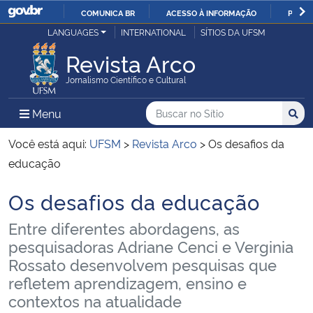
COMUNICA BR
ACESSO À INFORMAÇÃO
PARTI
Casa Civil
LANGUAGES
INTERNATIONAL
SÍTIOS DA UFSM
IR
PARA
Revista Arco
Ministério da Justiça e Segurança Pública
O
Jornalismo Científico e Cultural
CONTEÚDO
Ministério da Defesa
Buscar no no Sítio
Busca
Busca:
Menu Principal do Sítio
Menu
Busc
Ministério das Relações Exteriores
Você está aqui:
UFSM
>
Revista Arco
>
Os desafios da
educação
Ministério da Economia
Os desafios da educação
Início do conteúdo
Ministério da Infraestrutura
Entre diferentes abordagens, as
pesquisadoras Adriane Cenci e Verginia
Ministério da Agricultura, Pecuária e Abastecimento
Rossato desenvolvem pesquisas que
refletem aprendizagem, ensino e
Ministério da Educação
contextos na atualidade