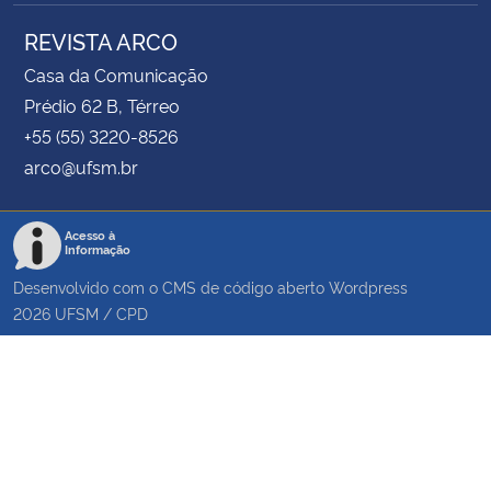
REVISTA ARCO
Casa da Comunicação
Prédio 62 B, Térreo
+55 (55) 3220-8526
arco@ufsm.br
Acesso à
Informação
Desenvolvido com o CMS de código aberto
Wordpress
2026
UFSM
/
CPD