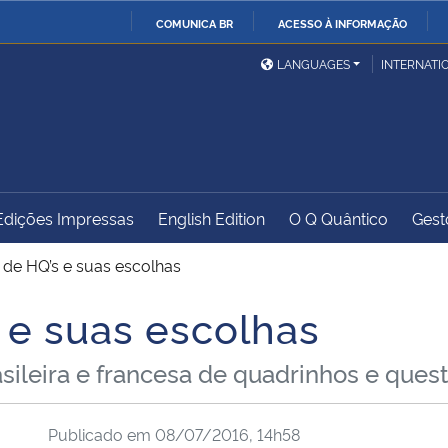
COMUNICA BR
ACESSO À INFORMAÇÃO
Ministério da Defesa
Ministério das Relações
Mini
IR
LANGUAGES
INTERNATI
Exteriores
PARA
O
Ministério da Cidadania
Ministério da Saúde
Mini
CONTEÚDO
Edições Impressas
English Edition
O Q Quântico
Gest
Ministério do
Controladoria-Geral da
Mini
Desenvolvimento Regional
União
Famí
 de HQ’s e suas escolhas
Hum
 e suas escolhas
Advocacia-Geral da União
Banco Central do Brasil
Plan
ileira e francesa de quadrinhos e ques
Publicado em
08/07/2016, 14h58