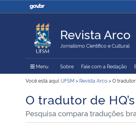
Casa Civil
Ministério da Justiça e
Segurança Pública
Revista Arco
Ministério da Agricultura,
Ministério da Educação
Jornalismo Científico e Cultural
Pecuária e Abastecimento
Menu Principal do Sítio
Menu
Sobre
Fale com a Redação
Ministério do Meio Ambiente
Ministério do Turismo
Você está aqui:
UFSM
>
Revista Arco
>
O tradutor
O tradutor de HQ’s
Início do conteúdo
Secretaria de Governo
Gabinete de Segurança
Pesquisa compara traduções bras
Institucional