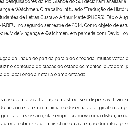
rês pesquisadores do Rio Grande do Sul decidiram analisar 
gança e Watchmen. O trabalho intitulado “Tradução de Histór
studantes de Letras Gustavo Arthur Matte (PUCRS), Fábio Au
UNIABEU, no segundo semestre de 2014. Como objeto de estu
oore, V de Vingança e Watchmen, em parceria com David Lo
ão da língua de partida para a de chegada, muitas vezes é p
duzir o conteúdo de placas de estabelecimentos, outdoors, j
 do local onde a história é ambienteada.
 nos casos em que a tradução mostrou-se indispensável, viu-
 uma interferência mínima no desenho do original e cump
a gráfica é necessária, ela sempre promove uma distorção no
autor da obra. O que mais chamou a atenção durante a pes