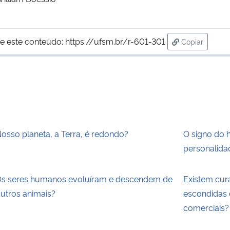
e este conteúdo:
https://ufsm.br/r-601-301
Copiar
para área de
osso planeta, a Terra, é redondo?
O signo do 
personalida
s seres humanos evoluíram e descendem de
Existem cur
utros animais?
escondidas 
comerciais?