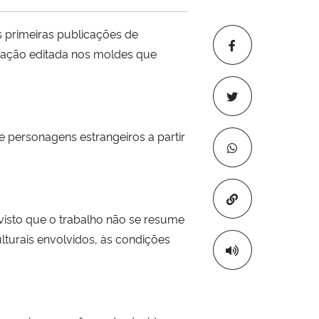
s primeiras publicações de
icação editada nos moldes que
 personagens estrangeiros a partir
Copiar para áre
 visto que o trabalho não se resume
turais envolvidos, às condições