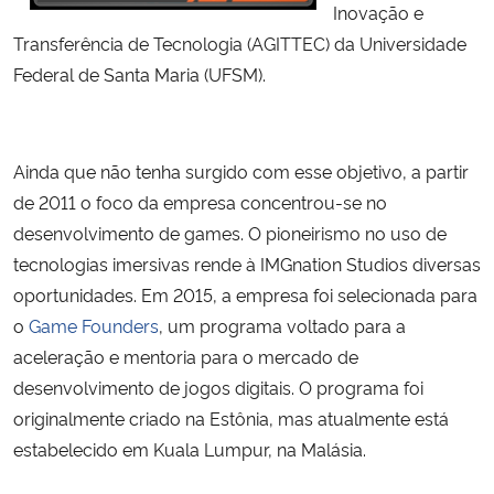
Inovação e
Transferência de Tecnologia (AGITTEC) da Universidade
Secretaria-Geral
Federal de Santa Maria (UFSM).
Secretaria de Governo
Gabinete de Segurança Institucional
Ainda que não tenha surgido com esse objetivo, a partir
de 2011 o foco da empresa concentrou-se no
Advocacia-Geral da União
desenvolvimento de games. O pioneirismo no uso de
tecnologias imersivas rende à IMGnation Studios diversas
Banco Central do Brasil
oportunidades. Em 2015, a empresa foi selecionada para
o
Game Founders
, um programa voltado para a
Planalto
aceleração e
mentoria pa
ra o mercado de
desenvolvimento de jogos digitais. O programa foi
originalmente criado na Estônia, mas atualmente está
estabelecido em
Kuala Lumpur, na Malásia.