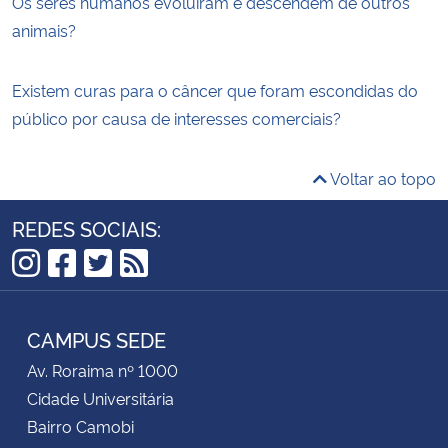
Os seres humanos evoluíram e descendem de outros
animais?
Existem curas para o câncer que foram escondidas do
público por causa de interesses comerciais?
Voltar ao topo
REDES SOCIAIS:
Instagram
Facebook
Twitter
RSS
CAMPUS SEDE
Av. Roraima nº 1000
Cidade Universitária
Bairro Camobi