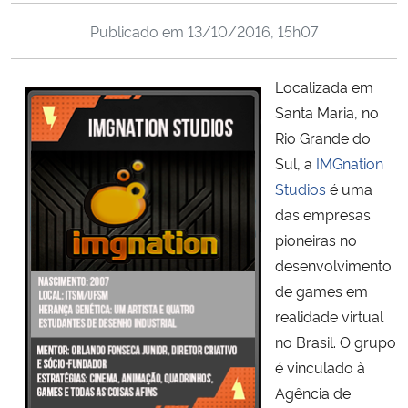
Ministério da Cidadania
Publicado em
13/10/2016, 15h07
Ministério da Saúde
Localizada em
Santa Maria, no
Ministério de Minas e Energia
Rio Grande do
Ministério da Ciência, Tecnologia, Inovações e Comunicações
Sul, a
IMGnation
Studios
é uma
Ministério do Meio Ambiente
das empresas
pioneiras no
Ministério do Turismo
desenvolvimento
de games em
Ministério do Desenvolvimento Regional
realidade virtual
no Brasil. O grupo
Controladoria-Geral da União
é vinculado à
Agência de
Ministério da Mulher, da Família e dos Direitos Humanos