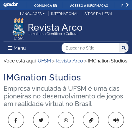
COMUNICA BR
ACESSO À INFORMAÇÃO
PARTI
Casa Civil
LANGUAGES
INTERNATIONAL
SÍTIOS DA UFSM
IR
PARA
Revista Arco
Ministério da Justiça e Segurança Pública
O
Jornalismo Científico e Cultural
CONTEÚDO
Ministério da Defesa
Buscar no no Sítio
Busca
Busca:
Menu Principal do Sítio
Menu
Busc
Ministério das Relações Exteriores
Você está aqui:
UFSM
>
Revista Arco
>
IMGnation Studios
IMGnation Studios
Ministério da Economia
Início do conteúdo
Empresa vinculada à UFSM é uma das
Ministério da Infraestrutura
pioneiras no desenvolvimento de jogos
em realidade virtual no Brasil
Ministério da Agricultura, Pecuária e Abastecimento
Copiar para área 
Ministério da Educação