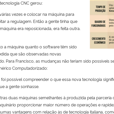
 tecnologia CNC gerou:
árias vezes e colocar na máquina para
itar a regulagem. Então a gente tinha que
áquina era reposicionada, era feita outra.
to a máquina quanto o software têm sido
medida que são observadas novas
. Para Francisco, as mudanças não teriam sido possíveis s
mérico Computadorizado:
foi possível compreender o que essa nova tecnologia signifi
que a gente sonhasse.
outras duas máquinas semelhantes à produzida pela parcer
maquinário proporcionar maior número de operações e rapid
gumas vantagens com relação às de tecnologia italiana, como