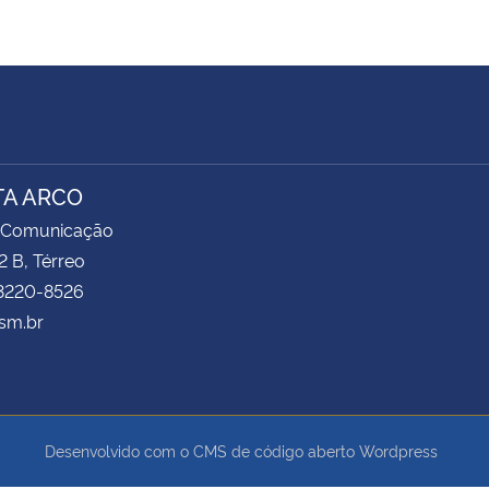
TA ARCO
 Comunicação
2 B, Térreo
 3220-8526
sm.br
Desenvolvido com o CMS de código aberto
Wordpress