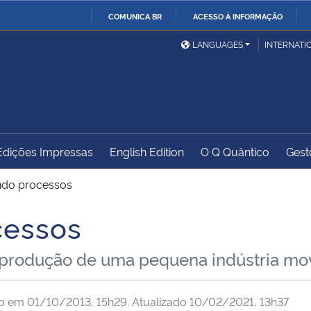
COMUNICA BR
ACESSO À INFORMAÇÃO
Ministério da Defesa
Ministério das Relações
Mini
IR
LANGUAGES
INTERNATI
Exteriores
PARA
O
Ministério da Cidadania
Ministério da Saúde
Mini
CONTEÚDO
Edições Impressas
English Edition
O Q Quântico
Gest
Ministério do
Controladoria-Geral da
Mini
Desenvolvimento Regional
União
Famí
ando processos
Hum
cessos
Advocacia-Geral da União
Banco Central do Brasil
Plan
produção de uma pequena indústria mov
do em
01/10/2013, 15h29
. Atualizado
10/02/2021, 13h37