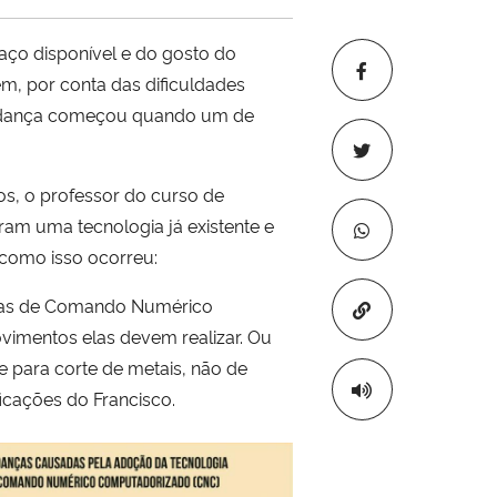
aço disponível e do gosto do
m, por conta das dificuldades
A mudança começou quando um de
s, o professor do curso de
am uma tecnologia já existente e
 como isso ocorreu:
inas de Comando Numérico
Copiar para áre
imentos elas devem realizar. Ou
e para corte de metais, não de
ficações do Francisco.