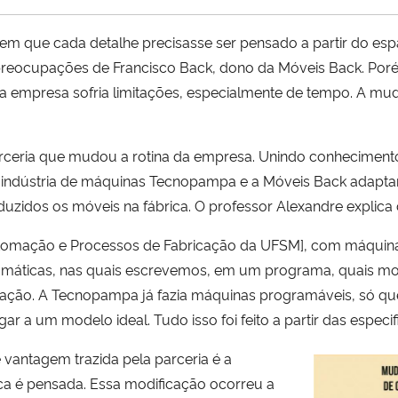
em que cada detalhe precisasse ser pensado a partir do esp
preocupações de Francisco Back, dono da Móveis Back. Poré
do na empresa sofria limitações, especialmente de tempo. 
arceria que mudou a rotina da empresa. Unindo conhecimento
indústria de máquinas Tecnopampa e a Móveis Back adaptar
uzidos os móveis na fábrica. O professor Alexandre explica
Automação e Processos de Fabricação da UFSM], com máqu
áticas, nas quais escrevemos, em um programa, quais mov
ramação. A Tecnopampa já fazia máquinas programáveis, só qu
r a um modelo ideal. Tudo isso foi feito a partir das especi
 vantagem trazida pela parceria é a
a é pensada. Essa modificação ocorreu a