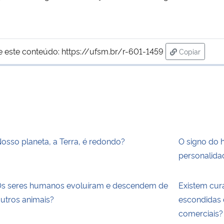
e este conteúdo:
https://ufsm.br/r-601-1459
Copiar
para área d
osso planeta, a Terra, é redondo?
O signo do 
personalida
s seres humanos evoluíram e descendem de
Existem cur
utros animais?
escondidas 
comerciais?