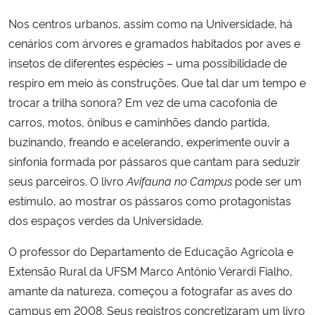
Nos centros urbanos, assim como na Universidade, há
Secretaria-Geral
cenários com árvores e gramados habitados por aves e
insetos de diferentes espécies – uma possibilidade de
Secretaria de Governo
respiro em meio às construções. Que tal dar um tempo e
trocar a trilha sonora? Em vez de uma cacofonia de
Gabinete de Segurança Institucional
carros, motos, ônibus e caminhões dando partida,
buzinando, freando e acelerando, experimente ouvir a
Advocacia-Geral da União
sinfonia formada por pássaros que cantam para seduzir
seus parceiros. O livro
Avifauna no Campus
pode ser um
Banco Central do Brasil
estímulo, ao mostrar os pássaros como protagonistas
dos espaços verdes da Universidade.
Planalto
O professor do Departamento de Educação Agrícola e
Extensão Rural da UFSM Marco Antônio Verardi Fialho,
amante da natureza, começou a fotografar as aves do
campus em 2008. Seus registros concretizaram um livro