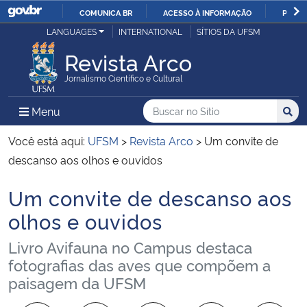
COMUNICA BR
ACESSO À INFORMAÇÃO
PARTI
Casa Civil
LANGUAGES
INTERNATIONAL
SÍTIOS DA UFSM
IR
PARA
Revista Arco
Ministério da Justiça e Segurança Pública
O
Jornalismo Científico e Cultural
CONTEÚDO
Ministério da Defesa
Buscar no no Sítio
Busca
Busca:
Menu Principal do Sítio
Menu
Busc
Ministério das Relações Exteriores
Você está aqui:
UFSM
>
Revista Arco
>
Um convite de
descanso aos olhos e ouvidos
Ministério da Economia
Um convite de descanso aos
Início do conteúdo
Ministério da Infraestrutura
olhos e ouvidos
Livro Avifauna no Campus destaca
Ministério da Agricultura, Pecuária e Abastecimento
fotografias das aves que compõem a
paisagem da UFSM
Ministério da Educação