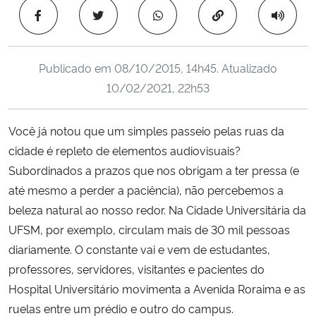
Ministério da Cidadania
Copiar para área 
Ministério da Saúde
Publicado em
08/10/2015, 14h45
. Atualizado
10/02/2021, 22h53
Ministério de Minas e Energia
Ministério da Ciência, Tecnologia, Inovações e Comunicações
Você já notou que um simples passeio pelas ruas da
cidade é repleto de elementos audiovisuais?
Ministério do Meio Ambiente
Subordinados a prazos que nos obrigam a ter pressa (e
até mesmo a perder a paciência), não percebemos a
Ministério do Turismo
beleza natural ao nosso redor. Na Cidade Universitária da
UFSM, por exemplo, circulam mais de 30 mil pessoas
Ministério do Desenvolvimento Regional
diariamente. O constante vai e vem de estudantes,
professores, servidores, visitantes e pacientes do
Controladoria-Geral da União
Hospital Universitário movimenta a Avenida Roraima e as
ruelas entre um prédio e outro do campus.
Ministério da Mulher, da Família e dos Direitos Humanos