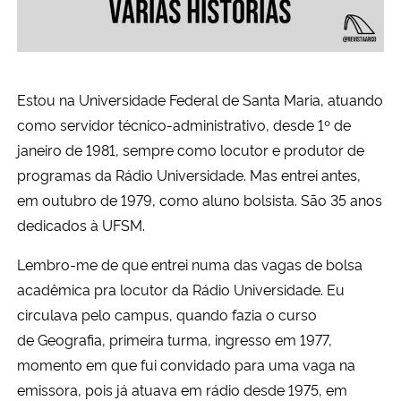
Secretaria-Geral
Secretaria de Governo
Estou na Universidade Federal de Santa Maria, atuando
como servidor técnico-administrativo, desde 1º de
Gabinete de Segurança Institucional
janeiro de 1981, sempre como locutor e produtor de
programas da Rádio Universidade. Mas entrei antes,
Advocacia-Geral da União
em outubro de 1979, como aluno bolsista. São 35 anos
dedicados à UFSM.
Banco Central do Brasil
Lembro-me de que entrei numa das vagas de bolsa
Planalto
acadêmica pra locutor da Rádio Universidade. Eu
circulava pelo campus, quando fazia o curso
de Geografia, primeira turma, ingresso em 1977,
momento em que fui convidado para uma vaga na
emissora, pois já atuava em rádio desde 1975, em