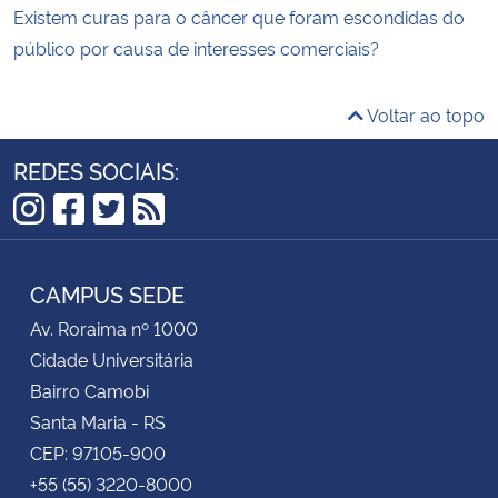
Existem curas para o câncer que foram escondidas do
público por causa de interesses comerciais?
Voltar ao topo
REDES SOCIAIS:
Instagram
Facebook
Twitter
RSS
CAMPUS SEDE
Av. Roraima nº 1000
Cidade Universitária
Bairro Camobi
Santa Maria - RS
CEP: 97105-900
+55 (55) 3220-8000