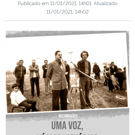
Publicado em
11/01/2021, 14h01
. Atualizado
Ministério da Cidadania
11/01/2021, 14h02
Ministério da Saúde
Ministério de Minas e Energia
Ministério da Ciência, Tecnologia, Inovações e Comunicações
Ministério do Meio Ambiente
Ministério do Turismo
Ministério do Desenvolvimento Regional
Controladoria-Geral da União
Ministério da Mulher, da Família e dos Direitos Humanos