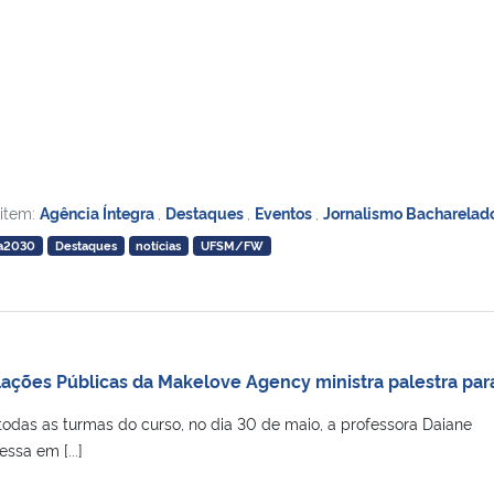
 item:
Agência Íntegra
,
Destaques
,
Eventos
,
Jornalismo Bacharelad
a2030
Destaques
notícias
UFSM/FW
lações Públicas da Makelove Agency ministra palestra par
todas as turmas do curso, no dia 30 de maio, a professora Daiane
ssa em [...]