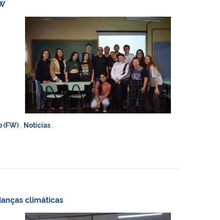
FW
o (FW)
,
Notícias
,
danças climáticas