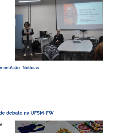
imentAção
,
Notícias
,
s de debate na UFSM-FW
e,