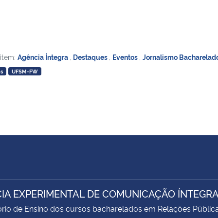
 item:
Agência Íntegra
,
Destaques
,
Eventos
,
Jornalismo Bacharelad
s
UFSM-FW
IA EXPERIMENTAL DE COMUNICAÇÃO ÍNTEGR
rio de Ensino dos cursos bacharelados em Relações Pública