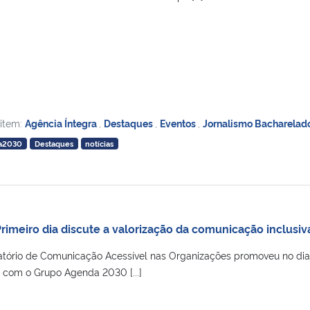
 item:
Agência Íntegra
,
Destaques
,
Eventos
,
Jornalismo Bacharelad
a2030
Destaques
notícias
rimeiro dia discute a valorização da comunicação inclusiv
ratório de Comunicação Acessível nas Organizações promoveu no dia
a com o Grupo Agenda 2030 [...]