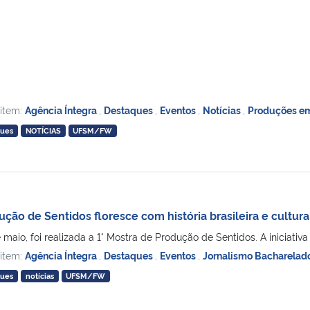
 item:
Agência Íntegra
,
Destaques
,
Eventos
,
Notícias
,
Produções em
ques
NOTÍCIAS
UFSM/FW
ção de Sentidos floresce com história brasileira e cultur
e maio, foi realizada a 1° Mostra de Produção de Sentidos. A iniciativ
 item:
Agência Íntegra
,
Destaques
,
Eventos
,
Jornalismo Bacharelad
ques
notícias
UFSM/FW