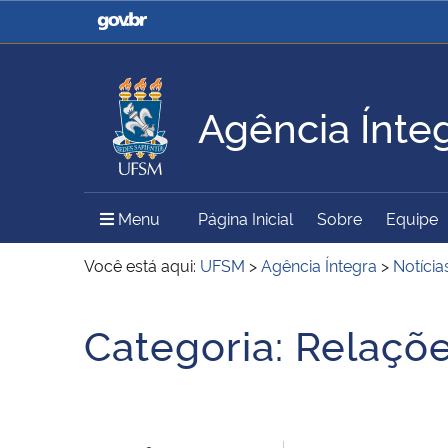
Casa Civil
Ministério da Justiça e
Segurança Pública
Agência Ínte
Ministério da Agricultura,
Ministério da Educação
Pecuária e Abastecimento
Menu Principal do Sítio
Menu
Página Inicial
Sobre
Equipe
Ministério do Meio Ambiente
Ministério do Turismo
Você está aqui:
UFSM
>
Agência Íntegra
>
Notícia
Início do conteúdo
Categoria:
Relaçõe
Secretaria de Governo
Gabinete de Segurança
Institucional