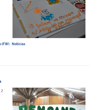
o (FW)
,
Notícias
,
a
 2