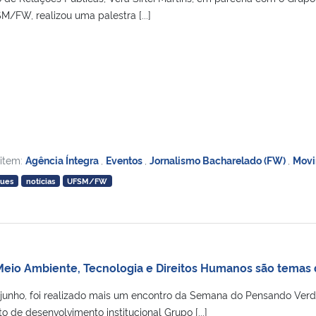
FW, realizou uma palestra [...]
 item:
Agência Íntegra
,
Eventos
,
Jornalismo Bacharelado (FW)
,
Mov
ques
notícias
UFSM/FW
Meio Ambiente, Tecnologia e Direitos Humanos são tema
e junho, foi realizado mais um encontro da Semana do Pensando Verd
o de desenvolvimento institucional Grupo [...]