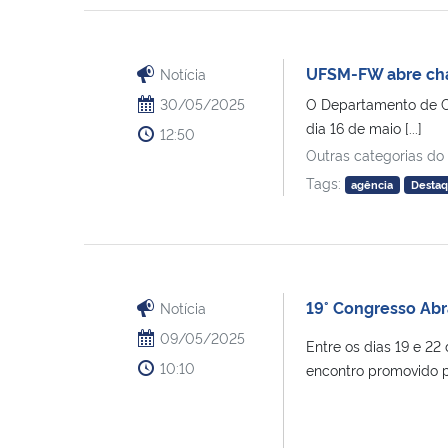
UFSM-FW abre cha
Notícia
30/05/2025
O Departamento de C
dia 16 de maio [...]
12:50
Outras categorias do
Tags:
agência
Desta
19° Congresso Ab
Notícia
09/05/2025
Entre os dias 19 e 2
10:10
encontro promovido pel