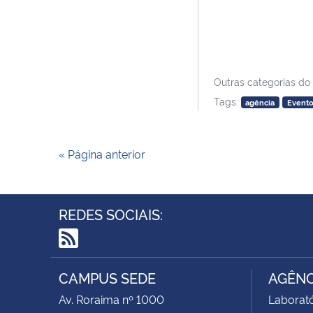
Outras categorias do
Tags:
agência
Evento
« Página anterior
REDES SOCIAIS:
RSS
CAMPUS SEDE
AGÊNC
Av. Roraima nº 1000
Laborató