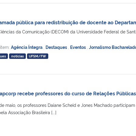
mada pública para redistribuição de docente ao Departa
iências da Comunicação (DECOM) da Universidade Federal de Santa
 item:
Agência Íntegra
,
Destaques
,
Eventos
,
Jornalismo Bacharelad
ques
notícias
UFSM/FW
rapcorp recebe professores do curso de Relações Públic
2 de maio, os professores Daiane Scheid e Jones Machado participam
a Associação Brasileira [...]