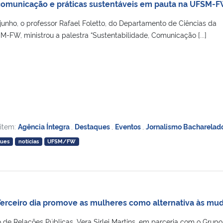
comunicação e práticas sustentáveis em pauta na UFSM-
 junho, o professor Rafael Foletto, do Departamento de Ciências da
FW, ministrou a palestra “Sustentabilidade, Comunicação [...]
 item:
Agência Íntegra
,
Destaques
,
Eventos
,
Jornalismo Bacharelad
ques
notícias
UFSM/FW
erceiro dia promove as mulheres como alternativa às mu
 de Relações Públicas, Vera Sirlei Martins, em parceria com o Grupo