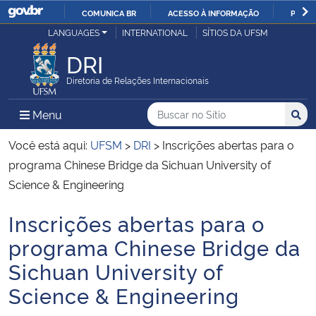
COMUNICA BR
ACESSO À INFORMAÇÃO
PARTI
Casa Civil
LANGUAGES
INTERNATIONAL
SÍTIOS DA UFSM
IR
PARA
DRI
Ministério da Justiça e Segurança Pública
O
Diretoria de Relações Internacionais
CONTEÚDO
Ministério da Defesa
Buscar no no Sítio
Busca
Busca:
Menu Principal do Sítio
Menu
Busc
Ministério das Relações Exteriores
Você está aqui:
UFSM
>
DRI
>
Inscrições abertas para o
programa Chinese Bridge da Sichuan University of
Ministério da Economia
Science & Engineering
Inscrições abertas para o
Ministério da Infraestrutura
Início do conteúdo
programa Chinese Bridge da
Ministério da Agricultura, Pecuária e Abastecimento
Sichuan University of
Science & Engineering
Ministério da Educação