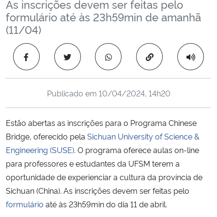
As inscrições devem ser feitas pelo
Ministério da Cidadania
formulário até às 23h59min de amanhã
(11/04)
Ministério da Saúde
Copiar para área 
Ministério de Minas e Energia
Ministério da Ciência, Tecnologia, Inovações e Comunicações
Publicado em
10/04/2024, 14h20
Ministério do Meio Ambiente
Estão abertas as inscrições para o Programa Chinese
Bridge, oferecido pela
Sichuan University of Science &
Ministério do Turismo
Engineering (SUSE)
. O programa oferece aulas on-line
para professores e estudantes da UFSM terem a
Ministério do Desenvolvimento Regional
oportunidade de experienciar a cultura da província de
Controladoria-Geral da União
Sichuan (China). As inscrições devem ser feitas pelo
formulário
até às 23h59min do dia 11 de abril.
Ministério da Mulher, da Família e dos Direitos Humanos