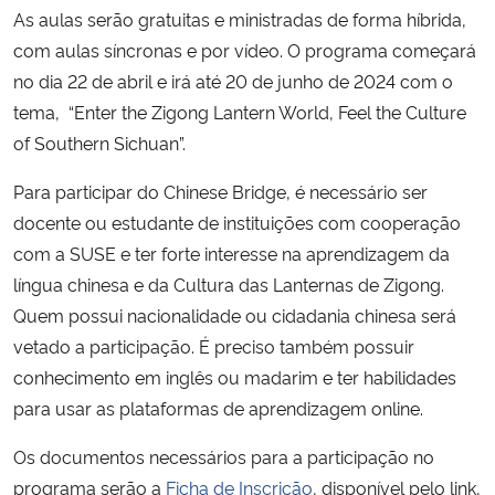
As aulas serão gratuitas e ministradas de forma híbrida,
com aulas síncronas e por vídeo. O programa começará
Secretaria-Geral
no dia 22 de abril e irá até 20 de junho de 2024 com o
tema,
“Enter the Zigong Lantern World, Feel the Culture
Secretaria de Governo
of Southern Sichuan”.
Gabinete de Segurança Institucional
Para participar do Chinese Bridge, é necessário ser
docente ou estudante de instituições com cooperação
Advocacia-Geral da União
com a SUSE e ter forte interesse na aprendizagem da
língua chinesa e da Cultura das Lanternas de Zigong.
Banco Central do Brasil
Quem possui nacionalidade ou cidadania chinesa será
vetado a participação. É preciso também possuir
Planalto
conhecimento em inglês ou madarim e ter habilidades
para usar as plataformas de aprendizagem online.
Os documentos necessários para a participação no
programa serão a
Ficha de Inscrição
, disponível pelo link,