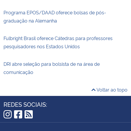
Programa EPOS/DAAD oferece bolsas de pós-
graduação na Alemanha
Fulbright Brasil oferece Cátedras para professores
pesquisadores nos Estados Unidos
DRI abre seleção para bolsista de na área de
comunicação
Voltar ao topo
REDES SOCIAIS:
Instagram
Facebook
RSS