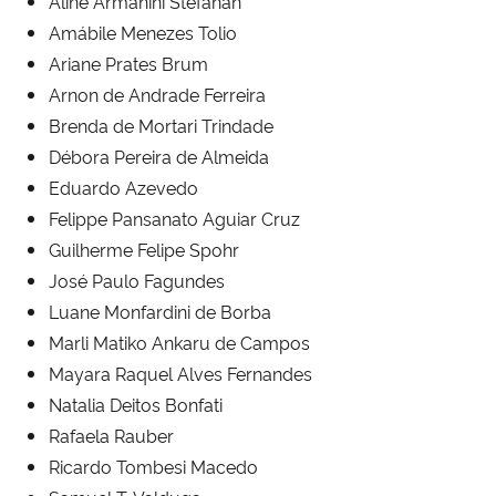
Aline Armanini Stefanan
Amábile Menezes Tolio
Secretaria-Geral
Ariane Prates Brum
Arnon de Andrade Ferreira
Secretaria de Governo
Brenda de Mortari Trindade
Débora Pereira de Almeida
Gabinete de Segurança Institucional
Eduardo Azevedo
Felippe Pansanato Aguiar Cruz
Advocacia-Geral da União
Guilherme Felipe Spohr
José Paulo Fagundes
Banco Central do Brasil
Luane Monfardini de Borba
Marli Matiko Ankaru de Campos
Planalto
Mayara Raquel Alves Fernandes
Natalia Deitos Bonfati
Rafaela Rauber
Ricardo Tombesi Macedo