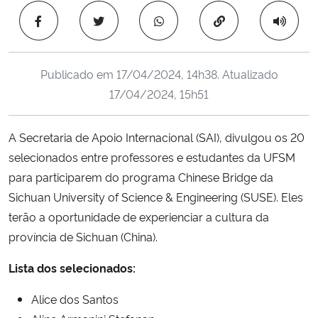
Ministério da Cidadania
Copiar para área 
Ministério da Saúde
Publicado em
17/04/2024, 14h38
. Atualizado
Ministério de Minas e Energia
17/04/2024, 15h51
Ministério da Ciência, Tecnologia, Inovações e Comunicações
A Secretaria de Apoio Internacional (SAI), divulgou os 20
selecionados entre professores e estudantes da UFSM
Ministério do Meio Ambiente
para participarem do programa Chinese Bridge da
Sichuan University of Science & Engineering (SUSE). Eles
Ministério do Turismo
terão a oportunidade de experienciar a cultura da
província de Sichuan (China).
Ministério do Desenvolvimento Regional
Lista dos selecionados:
Controladoria-Geral da União
Alice dos Santos
Ministério da Mulher, da Família e dos Direitos Humanos