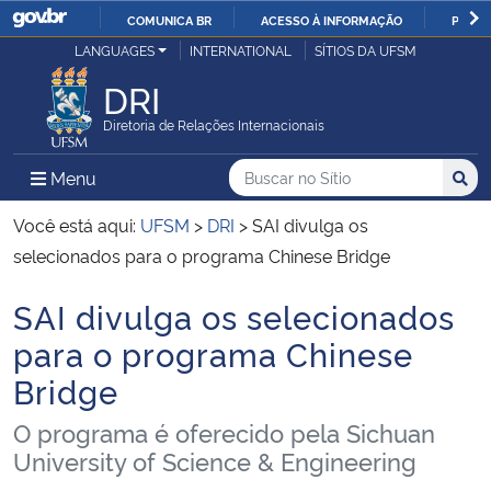
COMUNICA BR
ACESSO À INFORMAÇÃO
PARTI
Casa Civil
LANGUAGES
INTERNATIONAL
SÍTIOS DA UFSM
IR
PARA
DRI
Ministério da Justiça e Segurança Pública
O
Diretoria de Relações Internacionais
CONTEÚDO
Ministério da Defesa
Buscar no no Sítio
Busca
Busca:
Menu Principal do Sítio
Menu
Busc
Ministério das Relações Exteriores
Você está aqui:
UFSM
>
DRI
>
SAI divulga os
selecionados para o programa Chinese Bridge
Ministério da Economia
SAI divulga os selecionados
Início do conteúdo
Ministério da Infraestrutura
para o programa Chinese
Bridge
Ministério da Agricultura, Pecuária e Abastecimento
O programa é oferecido pela Sichuan
Ministério da Educação
University of Science & Engineering