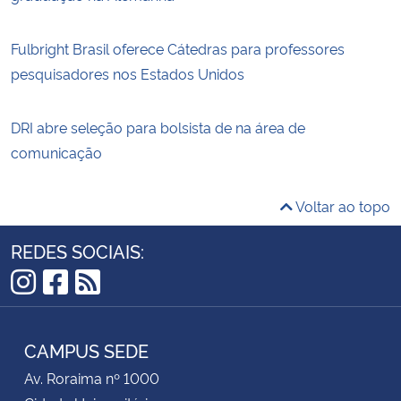
Fulbright Brasil oferece Cátedras para professores
pesquisadores nos Estados Unidos
DRI abre seleção para bolsista de na área de
comunicação
Voltar ao topo
REDES SOCIAIS:
Instagram
Facebook
RSS
CAMPUS SEDE
Av. Roraima nº 1000