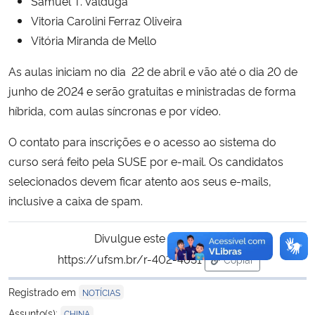
Samuel T. Valduga
Vitoria Carolini Ferraz Oliveira
Vitória Miranda de Mello
As aulas iniciam no dia 22 de abril e vão até o dia 20 de
junho de 2024 e serão gratuitas e ministradas de forma
híbrida, com aulas síncronas e por vídeo.
O contato para inscrições e o acesso ao sistema do
curso será feito pela SUSE por e-mail. Os candidatos
selecionados devem ficar atento aos seus e-mails,
inclusive a caixa de spam.
Divulgue este conteúdo:
https://ufsm.br/r-402-4631
Copiar
para área de tran
Registrado em
NOTÍCIAS
Assunto(s):
CHINA