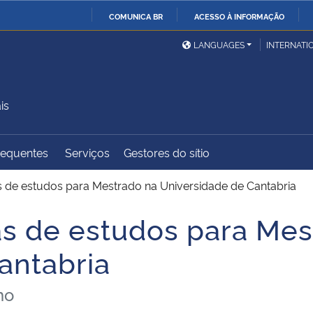
COMUNICA BR
ACESSO À INFORMAÇÃO
Ministério da Defesa
Ministério das Relações
Mini
IR
LANGUAGES
INTERNATI
Exteriores
PARA
O
Ministério da Cidadania
Ministério da Saúde
Mini
CONTEÚDO
is
requentes
Serviços
Gestores do sítio
Ministério do
Controladoria-Geral da
Mini
Desenvolvimento Regional
União
Famí
s de estudos para Mestrado na Universidade de Cantabria
Hum
as de estudos para Mes
Advocacia-Geral da União
Banco Central do Brasil
Plan
antabria
ho