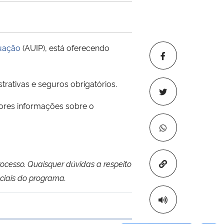
duação
(AUIP), está oferecendo
trativas e seguros obrigatórios.
ores informações sobre o
Copiar para áre
ocesso. Quaisquer dúvidas a respeito
ciais do programa.
e transferência