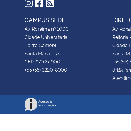
Instagram
Facebook
RSS
CAMPUS SEDE
DIRET
Av. Roraima nº 1000
Av. Rora
Cidade Universitária
Reitoria 
Bairro Camobi
Cidade U
Santa Maria - RS
Santa Ma
CEP: 97105-900
+55 (55)
+55 (55) 3220-8000
dri@ufs
Atendime
Acesso à
Informação