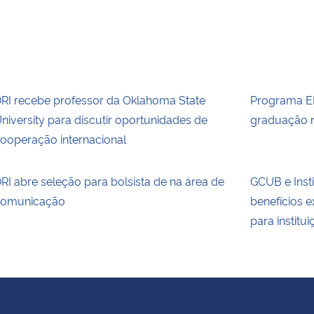
RI recebe professor da Oklahoma State
Programa E
niversity para discutir oportunidades de
graduação 
ooperação internacional
RI abre seleção para bolsista de na área de
GCUB e Inst
omunicação
benefícios 
para institu