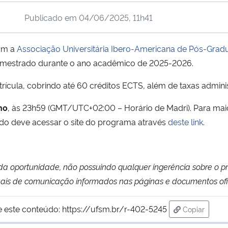
Publicado em
04/06/2025, 11h41
com a
Associação Universitária Ibero-Americana de Pós-Gra
 mestrado durante o ano acadêmico de 2025-2026.
ícula, cobrindo até 60 créditos ECTS, além de taxas adminis
ho
,
às 23h59 (GMT/UTC+02:00 – Horário de Madri).
Para mai
ado deve acessar o site do programa através
deste link
.
a oportunidade, não possuindo qualquer ingerência sobre o pr
ais de comunicação informados nas páginas e documentos ofi
e este conteúdo:
https://ufsm.br/r-402-5245
Copiar
para área d