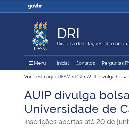
Casa Civil
Ministério da Justiça e
Segurança Pública
DRI
Ministério da Agricultura,
Ministério da Educação
Diretoria de Relações Internaciona
Pecuária e Abastecimento
Menu Principal do Sítio
Menu
Inicial
Contatos
Perguntas F
Ministério do Meio Ambiente
Ministério do Turismo
Você está aqui:
UFSM
>
DRI
>
AUIP divulga bolsa
AUIP divulga bols
Início do conteúdo
Secretaria de Governo
Gabinete de Segurança
Universidade de C
Institucional
Inscrições abertas até 20 de jun