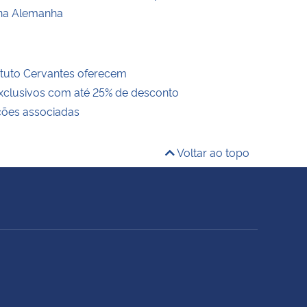
na Alemanha
ituto Cervantes oferecem
exclusivos com até 25% de desconto
ições associadas
Voltar ao topo