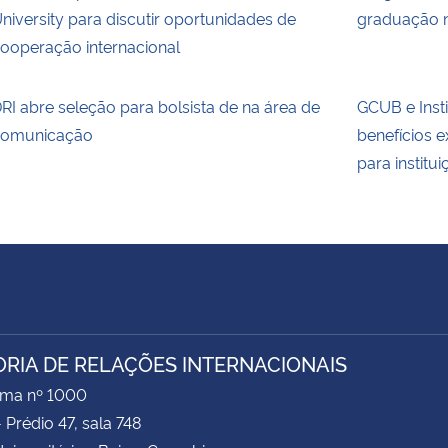
niversity para discutir oportunidades de
graduação 
ooperação internacional
RI abre seleção para bolsista de na área de
GCUB e Inst
omunicação
benefícios 
para institu
ORIA DE RELAÇÕES INTERNACIONAIS
ima nº 1000
- Prédio 47, sala 748