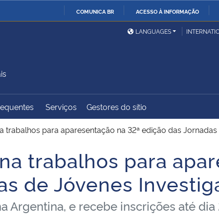
COMUNICA BR
ACESSO À INFORMAÇÃO
Ministério da Defesa
Ministério das Relações
Mini
IR
LANGUAGES
INTERNATI
Exteriores
PARA
O
Ministério da Cidadania
Ministério da Saúde
Mini
CONTEÚDO
is
requentes
Serviços
Gestores do sítio
Ministério do
Controladoria-Geral da
Mini
Desenvolvimento Regional
União
Famí
 trabalhos para aparesentação na 32ª edição das Jornada
Hum
a trabalhos para apar
Advocacia-Geral da União
Banco Central do Brasil
Plan
as de Jóvenes Investi
 Argentina, e recebe inscrições até dia