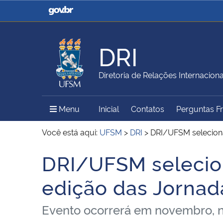
Casa Civil
Ministério da Justiça e
Segurança Pública
DRI
Ministério da Agricultura,
Ministério da Educação
Diretoria de Relações Internaciona
Pecuária e Abastecimento
Menu Principal do Sítio
Menu
Inicial
Contatos
Perguntas F
Ministério do Meio Ambiente
Ministério do Turismo
Você está aqui:
UFSM
>
DRI
>
DRI/UFSM seleciona
DRI/UFSM selecion
Início do conteúdo
Secretaria de Governo
Gabinete de Segurança
edição das Jornad
Institucional
Evento ocorrerá em novembro, na