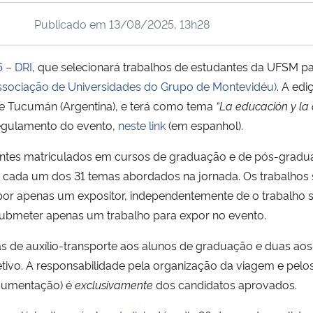
Publicado em
13/08/2025, 13h28
5 – DRI
, que selecionará trabalhos de estudantes da UFSM p
sociação de Universidades do Grupo de Montevidéu)
. A edi
de Tucumán (Argentina), e terá como tema
“La educación y la 
egulamento do evento,
neste link
(em espanhol).
antes matriculados em cursos de graduação e de pós-graduaç
de cada um dos 31 temas abordados na jornada. Os trabalhos
or apenas um expositor, independentemente de o trabalho se
ubmeter apenas um trabalho para expor no evento.
as de auxílio-transporte aos alunos de graduação e duas ao
etivo. A responsabilidade pela organização da viagem e pelo
ocumentação) é
exclusivamente
dos candidatos aprovados.