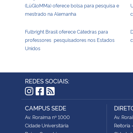
(LüGloMMa) oferece bolsa para pesquisa e
U
mestrado na Alemanha
c
Fulbright Brasil oferece Cátedras para
D
professores pesquisadores nos Estados
c
Unidos
REDES SOCIAIS:
Instagram
Facebook
RSS
CAMPUS SEDE
DIRET
Av. Roraima nº 1000
Av. Rora
Cidade Universitária
Reitoria 