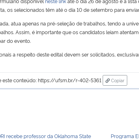
ormulário disponível
neste link
até o dia 26 de agosto e a list
ata, os selecionados têm até o dia 10 de setembro para envia
da, atua apenas na pré-seleção de trabalhos, tendo a univer
alhos. Assim, é importante que os candidatos leiam atentame
par do evento.
ais a respeito deste edital devem ser solicitados, exclusiv
e este conteúdo:
https://ufsm.br/r-402-5361
Copiar
para área d
RI recebe professor da Oklahoma State
Programa E