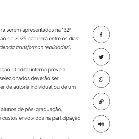
ara serem apresentados na “32ª
ção de 2025 ocorrerá entre os dias
ciencia transforman realidades”
.
ão. O edital interno prevê a
 selecionados deverão ser
r de autoria individual ou de um
Copiar para áre
s alunos de pós-graduação,
s custos envolvidos na participação