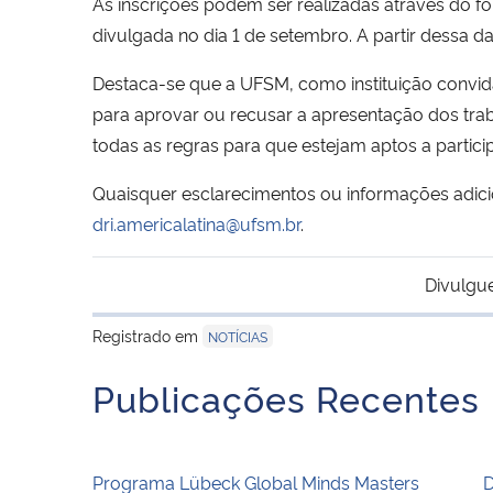
As inscrições podem ser realizadas através do f
divulgada no dia 1 de setembro. A partir dessa d
Destaca-se que a UFSM, como instituição convida
para aprovar ou recusar a apresentação dos trab
todas as regras para que estejam aptos a partici
Quaisquer esclarecimentos ou informações adicion
dri.americalatina@ufsm.br
.
Divulgu
Registrado em
NOTÍCIAS
Publicações Recentes
Programa Lübeck Global Minds Masters
D