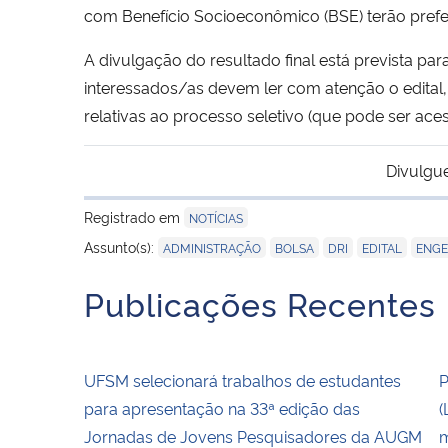
com Benefício Socioeconômico (BSE) terão preferê
A divulgação do resultado final está prevista par
interessados/as devem ler com atenção o edital
relativas ao processo seletivo (que pode ser ac
Divulgu
Registrado em
NOTÍCIAS
,
,
,
,
Assunto(s):
ADMINISTRAÇÃO
BOLSA
DRI
EDITAL
ENGE
Publicações Recentes
UFSM selecionará trabalhos de estudantes
P
para apresentação na 33ª edição das
(
Jornadas de Jovens Pesquisadores da AUGM
m