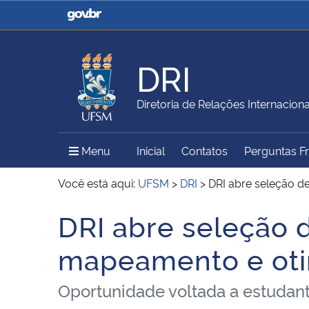
Casa Civil
Ministério da Justiça e
Segurança Pública
DRI
Ministério da Agricultura,
Ministério da Educação
Diretoria de Relações Internaciona
Pecuária e Abastecimento
Menu Principal do Sítio
Menu
Inicial
Contatos
Perguntas F
Ministério do Meio Ambiente
Ministério do Turismo
Você está aqui:
UFSM
>
DRI
>
DRI abre seleção d
DRI abre seleção d
Início do conteúdo
Secretaria de Governo
Gabinete de Segurança
mapeamento e oti
Institucional
Oportunidade voltada a estudan