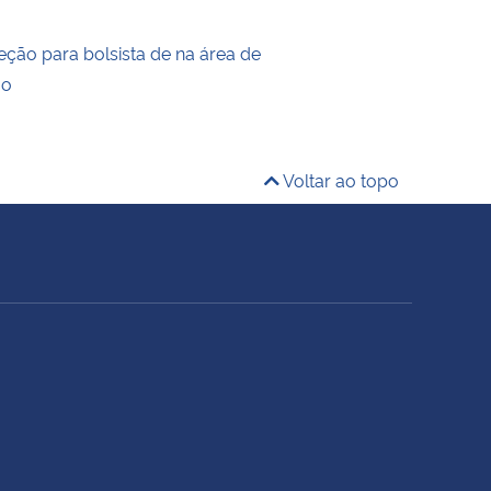
eção para bolsista de na área de
ão
Voltar ao topo