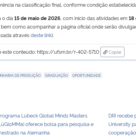
ncia na classificação final, conforme condição estabelecida 
a o dia
15 de maio de 2026
, com início das atividades em
18
, bem como acompanhar a página oficial onde serão divulga
essada através
deste link
).
e este conteúdo:
https://ufsm.br/r-402-5710
Copiar
para área d
,
,
NHARIA DE PRODUÇÃO
GRADUAÇÃO
OPORTUNIDADE
rograma Lübeck Global Minds Masters
DRI recebe 
LüGloMMa) oferece bolsa para pesquisa e
University p
estrado na Alemanha
cooperação 