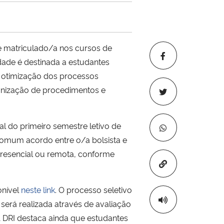
te matriculado/a nos cursos de
dade é destinada a estudantes
 otimização dos processos
ronização de procedimentos e
l do primeiro semestre letivo de
comum acordo entre o/a bolsista e
presencial ou remota, conforme
Copiar para áre
onível
neste link
. O processo seletivo
 será realizada através de avaliação
A DRI destaca ainda que estudantes