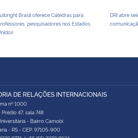
ulbright Brasil oferece Cátedras para
DRI abre sel
rofessores pesquisadores nos Estados
comunicaç
nidos
ORIA DE RELAÇÕES INTERNACIONAIS
ima nº 1000
- Prédio 47, sala 748
niversitária - Bairro Camobi
ria - RS - CEP: 97105-900
 3220 8774 / +55 (55) 3220 8934