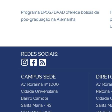
Programa EPOS/DAAD oferece bolsas de
F
pós-graduação na Alemanha
p
U
REDES SOCIAIS:
Instagram
Facebook
RSS
CAMPUS SEDE
DIRET
Av. Roraima nº 1000
Av. Rora
Cidade Universitária
Reitoria 
Bairro Camobi
Cidade U
Santa Maria - RS
Santa Ma
CEP: 97105-900
+55 (55)