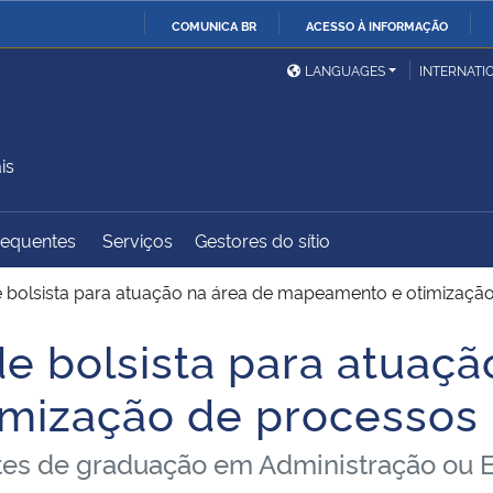
COMUNICA BR
ACESSO À INFORMAÇÃO
Ministério da Defesa
Ministério das Relações
Mini
IR
LANGUAGES
INTERNATI
Exteriores
PARA
O
Ministério da Cidadania
Ministério da Saúde
Mini
CONTEÚDO
is
requentes
Serviços
Gestores do sítio
Ministério do
Controladoria-Geral da
Mini
Desenvolvimento Regional
União
Famí
e bolsista para atuação na área de mapeamento e otimizaçã
Hum
e bolsista para atuaçã
Advocacia-Geral da União
Banco Central do Brasil
Plan
mização de processos
tes de graduação em Administração ou 