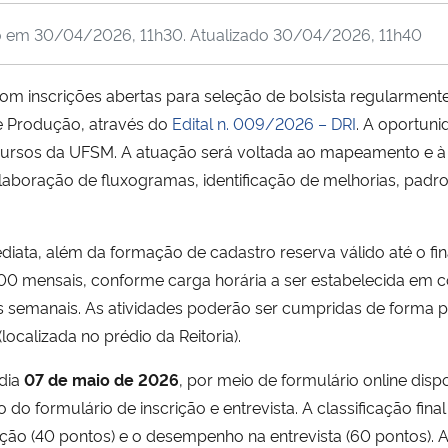
o em
30/04/2026, 11h30
. Atualizado
30/04/2026, 11h40
á com inscrições abertas para seleção de bolsista regularmen
e Produção, através do
Edital n. 009/2026 – DRI
. A oportuni
ursos da UFSM. A atuação será voltada ao mapeamento e à
elaboração de fluxogramas, identificação de melhorias, pad
ata, além da formação de cadastro reserva válido até o fina
,00 mensais, conforme carga horária a ser estabelecida em 
 semanais. As atividades poderão ser cumpridas de forma 
localizada no prédio da Reitoria).
 dia
07 de maio de 2026
, por meio de formulário online disp
o formulário de inscrição e entrevista. A classificação final
ição (40 pontos) e o desempenho na entrevista (60 pontos). 