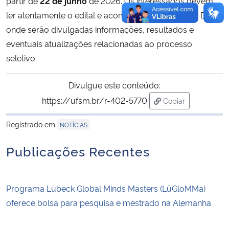
partir de
22 de junho
de 2026. Os interessados devem
ler atentamente o edital e acompanhar a página da DRI,
onde serão divulgadas informações, resultados e
eventuais atualizações relacionadas ao processo
seletivo.
Divulgue este conteúdo:
https://ufsm.br/r-402-5770
Copiar
para área de tran
Registrado em
NOTÍCIAS
Publicações Recentes
Programa Lübeck Global Minds Masters (LüGloMMa)
oferece bolsa para pesquisa e mestrado na Alemanha