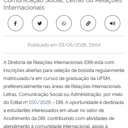
Ministério da Cidadania
Internacionais
Ministério da Saúde
Copiar para área 
Ministério de Minas e Energia
Publicado em
03/06/2026, 15h14
Ministério da Ciência, Tecnologia, Inovações e Comunicações
A Diretoria de Relações Internacionais (DRI) está com
Ministério do Meio Ambiente
inscrições abertas para seleção de bolsista regularmente
matriculado/a em cursos de graduação da UFSM,
Ministério do Turismo
preferencialmente nas áreas de Relações Internacionais,
Letras, Comunicação Social ou Administração, por meio
Ministério do Desenvolvimento Regional
do Edital nº
010/2026
– DRI. A oportunidade é destinada
a estudantes interessados em atuar no setor de
Controladoria-Geral da União
Acolhimento da DRI, contribuindo com atividades de
atendimento à comunidade internacional, apoio à
Ministério da Mulher, da Família e dos Direitos Humanos