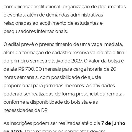
comunicação institucional, organização de documentos
Secretaria-Geral
e eventos, além de demandas administrativas
relacionadas ao acolhimento de estudantes e
Secretaria de Governo
pesquisadores internacionais.
O edital prevê o preenchimento de uma vaga imediata,
Gabinete de Segurança Institucional
além da formação de cadastro reserva válido até o final
do primeiro semestre letivo de 2027. O valor da bolsa é
Advocacia-Geral da União
de até R$ 700,00 mensais para carga horária de 20
Banco Central do Brasil
horas semanais, com possibilidade de ajuste
proporcional para jornadas menores. As atividades
Planalto
poderão ser realizadas de forma presencial ou remota,
conforme a disponibilidade do bolsista e as
necessidades da DRI.
As inscrições podem ser realizadas até o dia
7 de junho
de 2026
. Para participar, os candidatos devem