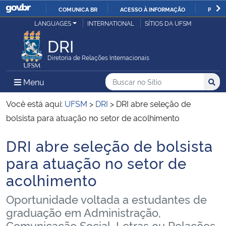
COMUNICA BR
ACESSO À INFORMAÇÃO
PARTI
Casa Civil
LANGUAGES
INTERNATIONAL
SÍTIOS DA UFSM
IR
PARA
DRI
Ministério da Justiça e Segurança Pública
O
Diretoria de Relações Internacionais
CONTEÚDO
Ministério da Defesa
Buscar no no Sítio
Busca
Busca:
Menu Principal do Sítio
Menu
Busc
Ministério das Relações Exteriores
Você está aqui:
UFSM
>
DRI
>
DRI abre seleção de
bolsista para atuação no setor de acolhimento
Ministério da Economia
DRI abre seleção de bolsista
Início do conteúdo
Ministério da Infraestrutura
para atuação no setor de
acolhimento
Ministério da Agricultura, Pecuária e Abastecimento
Oportunidade voltada a estudantes de
Ministério da Educação
graduação em Administração,
Comunicação Social, Letras ou Relações