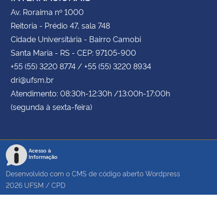
Av. Roraima nº 1000
Reitoria - Prédio 47, sala 748
Cidade Universitária - Bairro Camobi
Santa Maria - RS - CEP: 97105-900
+55 (55) 3220 8774 / +55 (55) 3220 8934
dri@ufsm.br
Atendimento: 08:30h-12:30h /13:00h-17:00h
(segunda à sexta-feira)
Acesso à
Informação
Desenvolvido com o CMS de código aberto
Wordpress
2026
UFSM
/
CPD