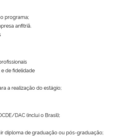
 do programa;
resa anfitriã.
s
rofissionais
 e de fidelidade
a a realização do estágio;
OCDE/DAC (inclui o Brasil);
uir diploma de graduação ou pós-graduação;