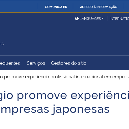
COMUNICA BR
ACESSO À INFORMAÇÃO
Ministério da Defesa
Ministério das Relações
Mini
IR
LANGUAGES
INTERNATI
Exteriores
PARA
O
Ministério da Cidadania
Ministério da Saúde
Mini
CONTEÚDO
is
requentes
Serviços
Gestores do sítio
Ministério do
Controladoria-Geral da
Mini
Desenvolvimento Regional
União
Famí
o promove experiência profissional internacional em empre
Hum
io promove experiência
Advocacia-Geral da União
Banco Central do Brasil
Plan
 empresas japonesas