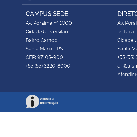
Instagram
Facebook
RSS
CAMPUS SEDE
DIRET
Av. Roraima nº 1000
Av. Rora
Cidade Universitária
Reitoria 
Bairro Camobi
Cidade U
Santa Maria - RS
Santa Ma
CEP: 97105-900
+55 (55)
+55 (55) 3220-8000
dri@ufs
Atendime
Acesso à
Informação