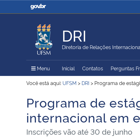
Casa Civil
Ministério da Justiça e
Segurança Pública
DRI
Ministério da Agricultura,
Ministério da Educação
Diretoria de Relações Internaciona
Pecuária e Abastecimento
Menu Principal do Sítio
Menu
Inicial
Contatos
Perguntas F
Ministério do Meio Ambiente
Ministério do Turismo
Você está aqui:
UFSM
>
DRI
>
Programa de estági
Programa de estág
Início do conteúdo
Secretaria de Governo
Gabinete de Segurança
internacional em
Institucional
Inscrições vão até 30 de junho