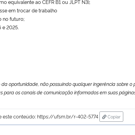
nimo equivalente ao CEFR B1 ou JLPT N3);
se em trocar de trabalho
 no futuro;
6 e 2025.
da oportunidade, não possuindo qualquer ingerência sobre o 
 para os canais de comunicação informados em suas páginas 
e este conteúdo:
https://ufsm.br/r-402-5774
Copiar
para área d