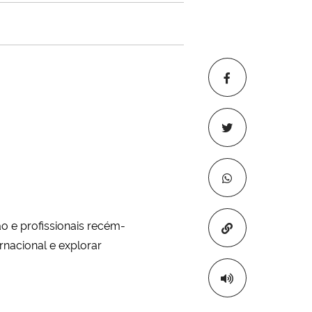
ão e profissionais recém-
Copiar para áre
rnacional e explorar