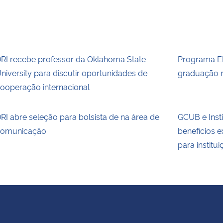
RI recebe professor da Oklahoma State
Programa E
niversity para discutir oportunidades de
graduação 
ooperação internacional
RI abre seleção para bolsista de na área de
GCUB e Inst
omunicação
benefícios 
para institu