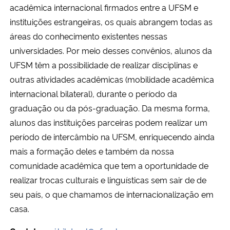
acadêmica internacional firmados entre a UFSM e
Ministério da Cidadania
instituições estrangeiras, os quais abrangem todas as
áreas do conhecimento existentes nessas
Ministério da Saúde
universidades. Por meio desses convênios, alunos da
Ministério de Minas e Energia
UFSM têm a possibilidade de realizar disciplinas e
outras atividades acadêmicas (mobilidade acadêmica
Ministério da Ciência, Tecnologia, Inovações e Comunicações
internacional bilateral), durante o período da
graduação ou da pós-graduação. Da mesma forma,
Ministério do Meio Ambiente
alunos das instituições parceiras podem realizar um
período de intercâmbio na UFSM, enriquecendo ainda
Ministério do Turismo
mais a formação deles e também da nossa
comunidade acadêmica que tem a oportunidade de
Ministério do Desenvolvimento Regional
realizar trocas culturais e linguísticas sem sair de de
seu país, o que chamamos de internacionalização em
Controladoria-Geral da União
casa.
Ministério da Mulher, da Família e dos Direitos Humanos