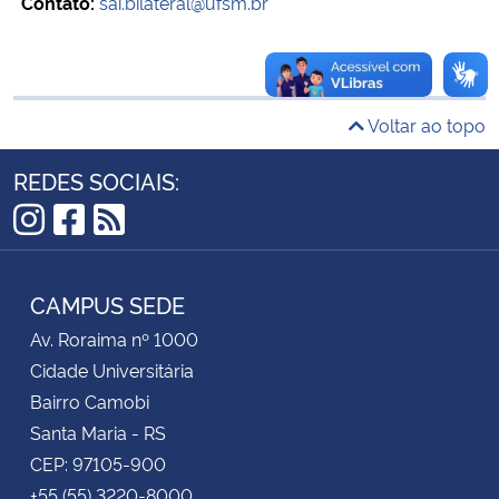
Contato:
sai.bilateral@ufsm.br
Secretaria-Geral
Secretaria de Governo
Voltar ao topo
Gabinete de Segurança Institucional
REDES SOCIAIS:
Advocacia-Geral da União
Instagram
Facebook
RSS
Banco Central do Brasil
CAMPUS SEDE
Av. Roraima nº 1000
Planalto
Cidade Universitária
Bairro Camobi
Santa Maria - RS
CEP: 97105-900
+55 (55) 3220-8000