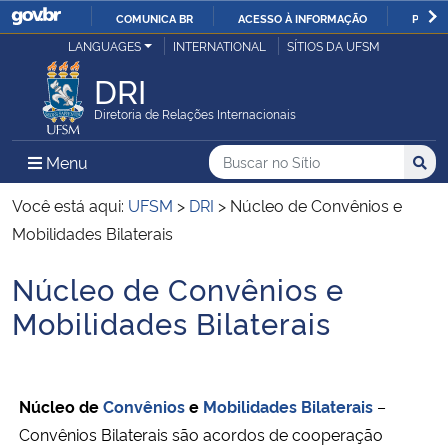
COMUNICA BR
ACESSO À INFORMAÇÃO
PARTI
Casa Civil
LANGUAGES
INTERNATIONAL
SÍTIOS DA UFSM
IR
PARA
DRI
Ministério da Justiça e Segurança Pública
O
Diretoria de Relações Internacionais
CONTEÚDO
Ministério da Defesa
Buscar no no Sítio
Busca
Busca:
Menu Principal do Sítio
Menu
Busc
Ministério das Relações Exteriores
Você está aqui:
UFSM
>
DRI
>
Núcleo de Convênios e
Mobilidades Bilaterais
Ministério da Economia
Núcleo de Convênios e
Início do conteúdo
Ministério da Infraestrutura
Mobilidades Bilaterais
Ministério da Agricultura, Pecuária e Abastecimento
Núcleo de
Convênios
e
Mobilidades Bilaterais
–
Ministério da Educação
Convênios Bilaterais são acordos de cooperação