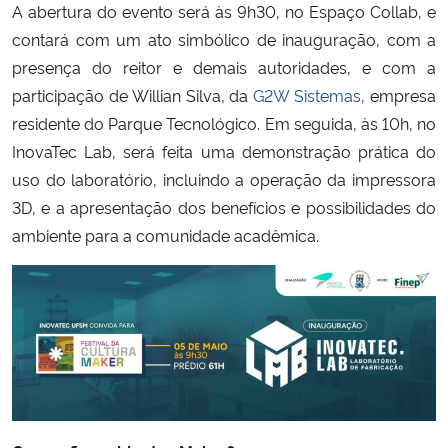
A abertura do evento será às 9h30, no Espaço Collab, e
contará com um ato simbólico de inauguração, com a
Secretaria-Geral
presença do reitor e demais autoridades, e com a
participação de Willian Silva, da
G2W Sistemas
, empresa
Secretaria de Governo
residente do Parque Tecnológico. Em seguida, às 10h, no
InovaTec Lab, será feita uma demonstração prática do
Gabinete de Segurança Institucional
uso do laboratório, incluindo a operação da impressora
3D, e a apresentação dos benefícios e possibilidades do
Advocacia-Geral da União
ambiente para a comunidade acadêmica.
Banco Central do Brasil
Planalto