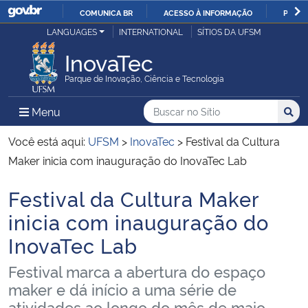
COMUNICA BR
ACESSO À INFORMAÇÃO
PARTI
Casa Civil
LANGUAGES
INTERNATIONAL
SÍTIOS DA UFSM
IR
PARA
InovaTec
Ministério da Justiça e Segurança Pública
O
Parque de Inovação, Ciência e Tecnologia
CONTEÚDO
Ministério da Defesa
Buscar no no Sítio
Busca
Busca:
Menu Principal do Sítio
Menu
Busc
Ministério das Relações Exteriores
Você está aqui:
UFSM
>
InovaTec
>
Festival da Cultura
Maker inicia com inauguração do InovaTec Lab
Ministério da Economia
Festival da Cultura Maker
Início do conteúdo
Ministério da Infraestrutura
inicia com inauguração do
InovaTec Lab
Ministério da Agricultura, Pecuária e Abastecimento
Festival marca a abertura do espaço
Ministério da Educação
maker e dá início a uma série de
atividades ao longo do mês de maio