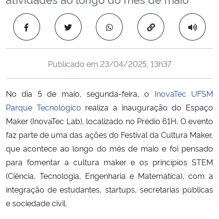
Ministério da Cidadania
Copiar para área 
Ministério da Saúde
Ministério de Minas e Energia
Publicado em
23/04/2025, 13h37
Ministério da Ciência, Tecnologia, Inovações e Comunicações
No dia 5 de maio, segunda-feira, o
InovaTec UFSM
Parque Tecnológico
realiza a inauguração do Espaço
Ministério do Meio Ambiente
Maker (InovaTec Lab), localizado no Prédio 61H. O evento
faz parte de uma das ações do Festival da Cultura Maker,
Ministério do Turismo
que acontece ao longo do mês de maio e foi pensado
para fomentar a cultura maker e os princípios STEM
Ministério do Desenvolvimento Regional
(Ciência, Tecnologia, Engenharia e Matemática), com a
integração de estudantes, startups, secretarias públicas
Controladoria-Geral da União
e sociedade civil.
Ministério da Mulher, da Família e dos Direitos Humanos