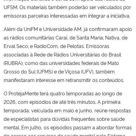
UFSM. Os materiais também poderão ser veiculados por
Secretaria-Geral
emissoras parceiras interessadas em integrar a iniciativa.
Além da UniFM e Universidade AM, já confirmaram apoio
Secretaria de Governo
as rádios comunitárias Caraí, de Santa Maria; Nativa, de
Erval Seco; e RadioCom, de Pelotas. Emissoras
Gabinete de Segurança Institucional
associadas à Rede de Rádios Universitárias do Brasil
(RUBRA), como das universidades federais de Mato
Advocacia-Geral da União
Grosso do Sul (UFMS) e de Viçosa (UFV), também
Banco Central do Brasil
manifestaram interesse em retransmitir os conteúdos.
O ProtejaMente terá quatro temporadas ao longo de
Planalto
2026, com episódios de até três minutos. A primeira
temporada, veiculada em maio e junho, reúne respostas
de especialistas para dúvidas frequentes sobre saúde
mental. Em julho, os episódios passam a abordar formas
de acesso aos serviços de saúde mental pelo Sistema