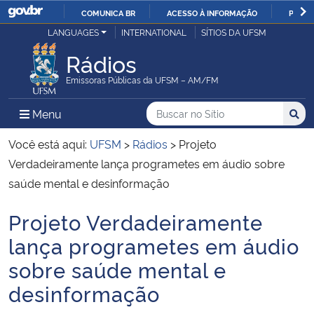
COMUNICA BR
ACESSO À INFORMAÇÃO
PARTI
Casa Civil
LANGUAGES
INTERNATIONAL
SÍTIOS DA UFSM
IR
PARA
Rádios
Ministério da Justiça e Segurança Pública
O
Emissoras Públicas da UFSM – AM/FM
CONTEÚDO
Ministério da Defesa
Buscar no no Sítio
Busca
Busca:
Menu Principal do Sítio
Menu
Busc
Ministério das Relações Exteriores
Você está aqui:
UFSM
>
Rádios
>
Projeto
Verdadeiramente lança programetes em áudio sobre
Ministério da Economia
saúde mental e desinformação
Projeto Verdadeiramente
Ministério da Infraestrutura
Início do conteúdo
lança programetes em áudio
Ministério da Agricultura, Pecuária e Abastecimento
sobre saúde mental e
desinformação
Ministério da Educação