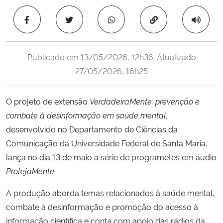
Ministério da Cidadania
Copiar para área 
Ministério da Saúde
Publicado em
13/05/2026, 12h36
. Atualizado
Ministério de Minas e Energia
27/05/2026, 16h25
Ministério da Ciência, Tecnologia, Inovações e Comunicações
O projeto de extensão
VerdadeiraMente: prevenção e
combate à desinformação em saúde mental
,
Ministério do Meio Ambiente
desenvolvido no Departamento de Ciências da
Ministério do Turismo
Comunicação da Universidade Federal de Santa Maria,
lança no dia 13 de maio a série de programetes em áudio
Ministério do Desenvolvimento Regional
ProtejaMente
.
A produção aborda temas relacionados à saúde mental,
Controladoria-Geral da União
combate à desinformação e promoção do acesso à
informação científica e conta com apoio das rádios da
Ministério da Mulher, da Família e dos Direitos Humanos