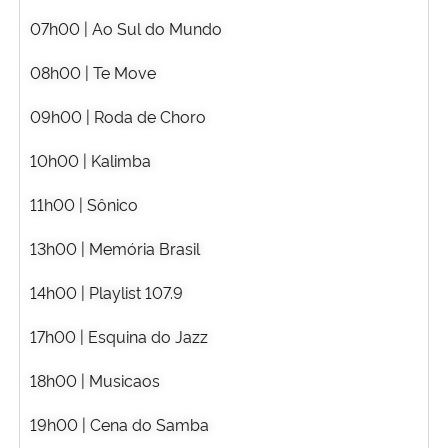
Ministério da Cidadania
07h00 | Ao Sul do Mundo
08h00 | Te Move
Ministério da Saúde
09h00 | Roda de Choro
Ministério de Minas e Energia
10h00 | Kalimba
Ministério da Ciência, Tecnologia, Inovações e Comunicações
11h00 | Sônico
Ministério do Meio Ambiente
13h00 | Memória Brasil
Ministério do Turismo
14h00 | Playlist 107.9
17h00 | Esquina do Jazz
Ministério do Desenvolvimento Regional
18h00 | Musicaos
Controladoria-Geral da União
19h00 | Cena do Samba
Ministério da Mulher, da Família e dos Direitos Humanos