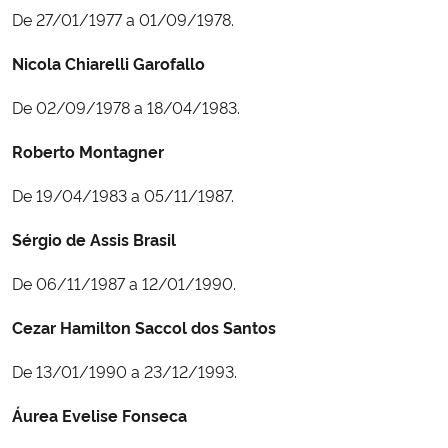
De 27/01/1977 a 01/09/1978.
Secretaria-Geral
Nicola Chiarelli Garofallo
Secretaria de Governo
De 02/09/1978 a 18/04/1983.
Roberto Montagner
Gabinete de Segurança Institucional
De 19/04/1983 a 05/11/1987.
Advocacia-Geral da União
Sérgio de Assis Brasil
Banco Central do Brasil
De 06/11/1987 a 12/01/1990.
Planalto
Cezar Hamilton Saccol dos Santos
De 13/01/1990 a 23/12/1993.
Áurea Evelise Fonseca