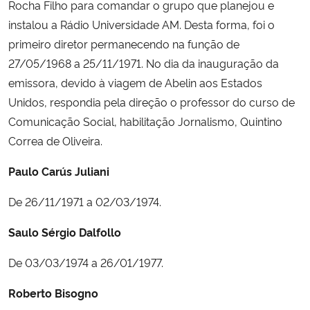
Rocha Filho para comandar o grupo que planejou e
Ministério da Cidadania
instalou a Rádio Universidade AM. Desta forma, foi o
primeiro diretor permanecendo na função de
Ministério da Saúde
27/05/1968 a 25/11/1971. No dia da inauguração da
emissora, devido à viagem de Abelin aos Estados
Ministério de Minas e Energia
Unidos, respondia pela direção o professor do curso de
Comunicação Social, habilitação Jornalismo, Quintino
Ministério da Ciência, Tecnologia, Inovações e Comunicações
Correa de Oliveira.
Ministério do Meio Ambiente
Paulo Carús Juliani
Ministério do Turismo
De 26/11/1971 a 02/03/1974.
Saulo Sérgio Dalfollo
Ministério do Desenvolvimento Regional
De 03/03/1974 a 26/01/1977.
Controladoria-Geral da União
Roberto Bisogno
Ministério da Mulher, da Família e dos Direitos Humanos