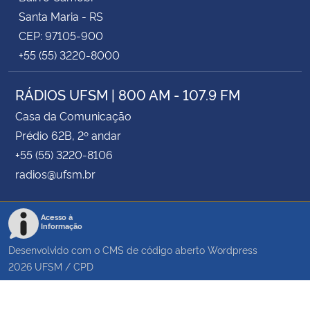
Santa Maria - RS
CEP: 97105-900
+55 (55) 3220-8000
RÁDIOS UFSM | 800 AM - 107.9 FM
Casa da Comunicação
Prédio 62B, 2º andar
+55 (55) 3220-8106
radios@ufsm.br
Acesso à
Informação
Desenvolvido com o CMS de código aberto
Wordpress
2026
UFSM
/
CPD