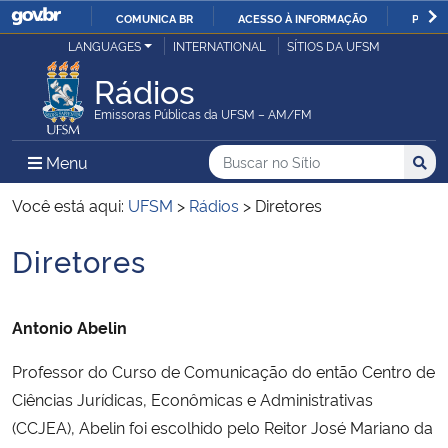
COMUNICA BR
ACESSO À INFORMAÇÃO
PARTI
Casa Civil
LANGUAGES
INTERNATIONAL
SÍTIOS DA UFSM
IR
PARA
Rádios
Ministério da Justiça e Segurança Pública
O
Emissoras Públicas da UFSM – AM/FM
CONTEÚDO
Ministério da Defesa
Buscar no no Sítio
Busca
Busca:
Menu Principal do Sítio
Menu
Busc
Ministério das Relações Exteriores
Você está aqui:
UFSM
>
Rádios
>
Diretores
Diretores
Ministério da Economia
Início do conteúdo
Ministério da Infraestrutura
Antonio Abelin
Ministério da Agricultura, Pecuária e Abastecimento
Professor do Curso de Comunicação do então Centro de
Ciências Jurídicas, Econômicas e Administrativas
Ministério da Educação
(CCJEA), Abelin foi escolhido pelo Reitor José Mariano da