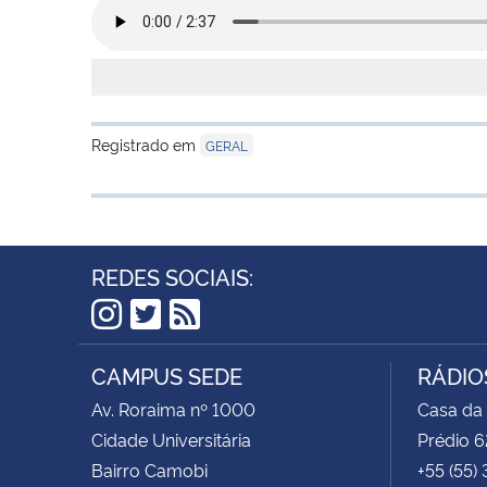
Registrado em
GERAL
REDES SOCIAIS:
Instagram
Twitter
RSS
CAMPUS SEDE
RÁDIOS
Av. Roraima nº 1000
Casa da
Cidade Universitária
Prédio 6
Bairro Camobi
+55 (55)