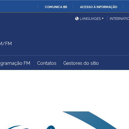
COMUNICA BR
ACESSO À INFORMAÇÃO
Ministério da Defesa
Ministério das Relações
Mini
IR
LANGUAGES
INTERNATI
Exteriores
PARA
O
Ministério da Cidadania
Ministério da Saúde
Mini
CONTEÚDO
AM/FM
ogramação FM
Contatos
Gestores do sítio
Ministério do
Controladoria-Geral da
Mini
Desenvolvimento Regional
União
Famí
Hum
Advocacia-Geral da União
Banco Central do Brasil
Plan