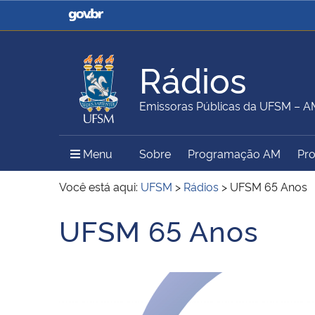
Casa Civil
Ministério da Justiça e
Segurança Pública
Rádios
Ministério da Agricultura,
Ministério da Educação
Emissoras Públicas da UFSM – 
Pecuária e Abastecimento
Menu Principal do Sítio
Menu
Sobre
Programação AM
Pr
Ministério do Meio Ambiente
Ministério do Turismo
Você está aqui:
UFSM
>
Rádios
>
UFSM 65 Anos
UFSM 65 Anos
Início do conteúdo
Secretaria de Governo
Gabinete de Segurança
Institucional