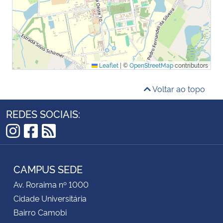
Leaflet
|
©
OpenStreetMap
contributors
Voltar ao topo
REDES SOCIAIS:
Instagram
Facebook
RSS
CAMPUS SEDE
Av. Roraima nº 1000
Cidade Universitária
Bairro Camobi