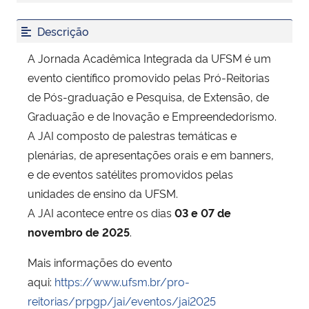
Descrição
Secretaria-Geral
A Jornada Acadêmica Integrada da UFSM é um
Secretaria de Governo
evento científico promovido pelas Pró-Reitorias
de Pós-graduação e Pesquisa, de Extensão, de
Gabinete de Segurança Institucional
Graduação e de Inovação e Empreendedorismo.
A JAI composto de palestras temáticas e
Advocacia-Geral da União
plenárias, de apresentações orais e em banners,
e de eventos satélites promovidos pelas
Banco Central do Brasil
unidades de ensino da UFSM.
A JAI acontece entre os dias
03 e 07 de
Planalto
novembro de 2025
.
Mais informações do evento
aqui:
https://www.ufsm.br/pro-
reitorias/prpgp/jai/eventos/jai2025