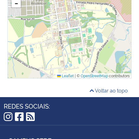
−
Leaflet
|
©
OpenStreetMap
contributors
Voltar ao topo
REDES SOCIAIS:
Instagram
Facebook
RSS