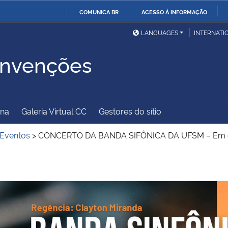
COMUNICA BR
ACESSO À INFORMAÇÃO
Ministério da Defesa
Ministério das Relações
Mini
IR
LANGUAGES
INTERNATI
Exteriores
PARA
onvenções
O
Ministério da Cidadania
Ministério da Saúde
Mini
CONTEÚDO
ina
Galeria Virtual CC
Gestores do sítio
Ministério do
Controladoria-Geral da
Mini
Desenvolvimento Regional
União
Famí
Eventos
>
CONCERTO DA BANDA SIFÔNICA DA UFSM – Em c
Hum
Advocacia-Geral da União
Banco Central do Brasil
Plan