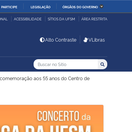
PARTICIPE
LEGISLAÇÃO
ÓRGÃOS DO GOVERNO
stério da Economia
Ministério da Infraestrutura
ONAL
ACESSIBILIDADE
SÍTIOS DA UFSM
ÁREA RESTRITA
stério de Minas e Energia
Ministério da Ciência,
Alto Contraste
VLibras
Tecnologia, Inovações e
Comunicações
Buscar no no Sítio
Busca
Busca:
Buscar
stério da Mulher, da
Secretaria-Geral
lia e dos Direitos
omemoração aos 55 anos do Centro de
anos
alto