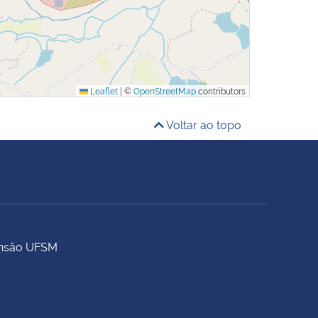
Leaflet
|
©
OpenStreetMap
contributors
Voltar ao topo
tensão UFSM