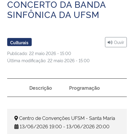
CONCERTO DA BANDA
Ministério da Cidadania
SINFÔNICA DA UFSM
Ministério da Saúde
Ministério de Minas e Energia
Ouvir
Culturais
Ministério da Ciência, Tecnologia, Inovações e Comunicações
Publicado: 22 maio 2026 - 15:00
Última modificação: 22 maio 2026 - 15:00
Ministério do Meio Ambiente
Ministério do Turismo
Descrição
Programação
Ministério do Desenvolvimento Regional
Controladoria-Geral da União
Centro de Convenções UFSM - Santa Maria
13/06/2026 19:00 - 13/06/2026 20:00
Ministério da Mulher, da Família e dos Direitos Humanos