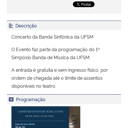
Secretaria-Geral
Descrição
Secretaria de Governo
Concerto da Banda Sinfônica da UFSM
Gabinete de Segurança Institucional
O Evento faz parte da programação do 1º
Simpósio Banda de Música da UFSM.
Advocacia-Geral da União
A entrada é gratuita e sem ingresso físico, por
Banco Central do Brasil
ordem de chegada até o limite de assentos
disponíveis no teatro.
Planalto
Programação