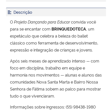
Descrição
Secretaria-Geral
O
Projeto Dançando para Educar
convida você
Secretaria de Governo
para se encantar com
BRINQUEDOTECA
, um
espetáculo que celebra a beleza do ballet
Gabinete de Segurança Institucional
clássico como ferramenta de desenvolvimento,
expressão e integração de crianças e jovens.
Advocacia-Geral da União
Após seis meses de aprendizado intenso — com
Banco Central do Brasil
foco em disciplina, trabalho em equipe e
harmonia nos movimentos — alunas e alunos das
Planalto
comunidades Nova Santa Marta e Bairro Nossa
Senhora de Fátima sobem ao palco para mostrar
tudo o que vivenciaram.
Informações sobre ingressos: (55) 98438-1980