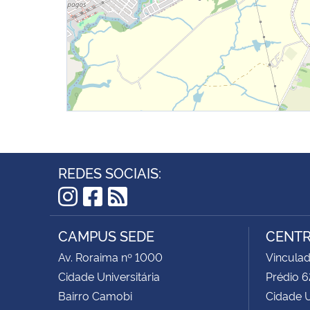
REDES SOCIAIS:
Instagram
Facebook
RSS
CAMPUS SEDE
CENTR
Av. Roraima nº 1000
Vinculad
Cidade Universitária
Prédio 
Bairro Camobi
Cidade U