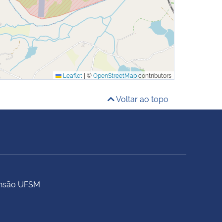
Leaflet
|
©
OpenStreetMap
contributors
Voltar ao topo
tensão UFSM