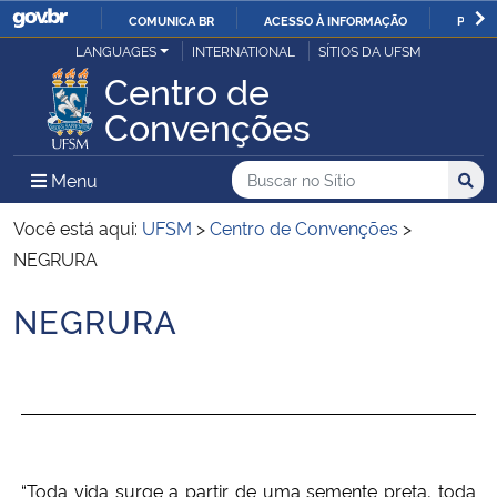
COMUNICA BR
ACESSO À INFORMAÇÃO
PARTI
Casa Civil
LANGUAGES
INTERNATIONAL
SÍTIOS DA UFSM
IR
Centro de
PARA
Ministério da Justiça e Segurança Pública
Convenções
O
CONTEÚDO
Ministério da Defesa
Buscar no no Sítio
Busca
Busca:
Menu Principal do Sítio
Menu
Busc
Ministério das Relações Exteriores
Você está aqui:
UFSM
>
Centro de Convenções
>
NEGRURA
Ministério da Economia
NEGRURA
Início do conteúdo
Ministério da Infraestrutura
Ministério da Agricultura, Pecuária e Abastecimento
Ministério da Educação
“Toda vida surge a partir de uma semente preta, toda