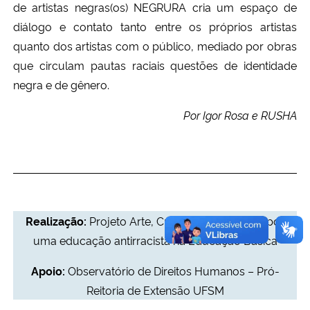
de artistas negras(os) NEGRURA cria um espaço de
diálogo e contato tanto entre os próprios artistas
Secretaria-Geral
quanto dos artistas com o público, mediado por obras
que circulam pautas raciais questões de identidade
Secretaria de Governo
negra e de gênero.
Gabinete de Segurança Institucional
Por Igor Rosa e RUSHA
Advocacia-Geral da União
Banco Central do Brasil
Planalto
Realização:
Projeto Arte, Cultura e Pedagogia: por
uma educação antirracista na Educação Básica
Apoio:
Observatório de Direitos Humanos – Pró-
Reitoria de Extensão UFSM