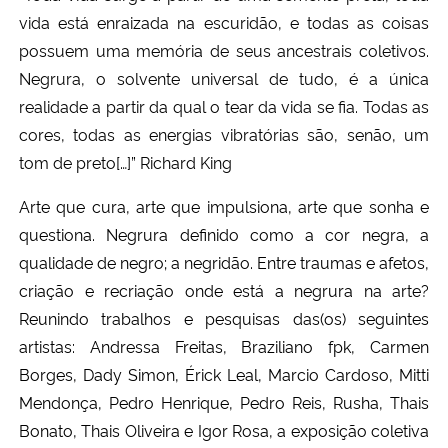
Ministério da Cidadania
vida está enraizada na escuridão, e todas as coisas
possuem uma memória de seus ancestrais coletivos.
Ministério da Saúde
Negrura, o solvente universal de tudo, é a única
realidade a partir da qual o tear da vida se fia. Todas as
Ministério de Minas e Energia
cores, todas as energias vibratórias são, senão, um
tom de preto[…]” Richard King
Ministério da Ciência, Tecnologia, Inovações e Comunicações
Arte que cura, arte que impulsiona, arte que sonha e
Ministério do Meio Ambiente
questiona. Negrura definido como a cor negra, a
qualidade de negro; a negridão. Entre traumas e afetos,
Ministério do Turismo
criação e recriação onde está a negrura na arte?
Reunindo trabalhos e pesquisas das(os) seguintes
Ministério do Desenvolvimento Regional
artistas: Andressa Freitas, Braziliano fpk, Carmen
Borges, Dady Simon, Érick Leal, Marcio Cardoso, Mitti
Controladoria-Geral da União
Mendonça, Pedro Henrique, Pedro Reis, Rusha, Thais
Bonato, Thais Oliveira e Igor Rosa, a exposição coletiva
Ministério da Mulher, da Família e dos Direitos Humanos