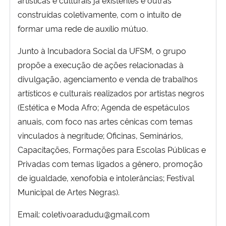
construídas coletivamente, com o intuito de
Secretaria-Geral
formar uma rede de auxílio mútuo.
Junto à Incubadora Social da UFSM, o grupo
Secretaria de Governo
propõe a execução de ações relacionadas à
Gabinete de Segurança Institucional
divulgação, agenciamento e venda de trabalhos
artísticos e culturais realizados por artistas negros
Advocacia-Geral da União
(Estética e Moda Afro; Agenda de espetáculos
anuais, com foco nas artes cênicas com temas
Banco Central do Brasil
vinculados à negritude; Oficinas, Seminários,
Capacitações, Formações para Escolas Públicas e
Planalto
Privadas com temas ligados a gênero, promoção
de igualdade, xenofobia e intolerâncias; Festival
Municipal de Artes Negras).
Email: coletivoaradudu@gmail.com