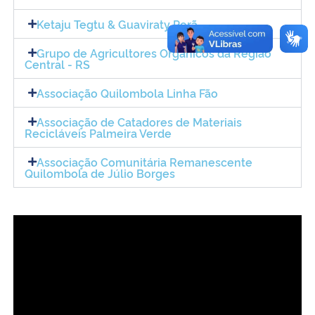
Ketaju Tegtu & Guaviraty Porã
Grupo de Agricultores Orgânicos da Região
Central - RS
Associação Quilombola Linha Fão
Associação de Catadores de Materiais
Recicláveis Palmeira Verde
Associação Comunitária Remanescente
Quilombola de Júlio Borges