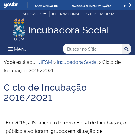
COMUNICA BR
ACESSO À INFORMAÇÃO
PARTI
Casa Civil
LANGUAGES
INTERNATIONAL
SÍTIOS DA UFSM
IR
PARA
Incubadora Social
Ministério da Justiça e Segurança Pública
O
CONTEÚDO
Ministério da Defesa
Buscar no no Sítio
Busca
Busca:
Menu Principal do Sítio
Menu
Busc
Ministério das Relações Exteriores
Você está aqui:
UFSM
>
Incubadora Social
>
Ciclo de
Incubação 2016/2021
Ministério da Economia
Ciclo de Incubação
Início do conteúdo
Ministério da Infraestrutura
2016/2021
Ministério da Agricultura, Pecuária e Abastecimento
Em 2016, a IS lançou o terceiro Edital de Incubação, o
Ministério da Educação
público alvo foram grupos em situação de