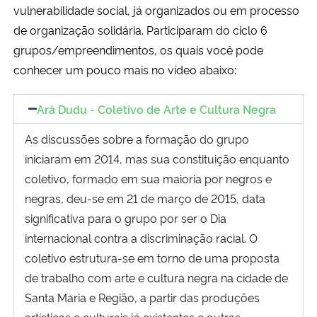
vulnerabilidade social, já organizados ou em processo
Ministério da Cidadania
de organização solidária. Participaram do ciclo 6
grupos/empreendimentos, os quais você pode
Ministério da Saúde
conhecer um pouco mais no vídeo abaixo:
Ministério de Minas e Energia
Ará Dudu - Coletivo de Arte e Cultura Negra
Ministério da Ciência, Tecnologia, Inovações e Comunicações
As discussões sobre a formação do grupo
iniciaram em 2014, mas sua constituição enquanto
Ministério do Meio Ambiente
coletivo, formado em sua maioria por negros e
negras, deu-se em 21 de março de 2015, data
Ministério do Turismo
significativa para o grupo por ser o Dia
internacional contra a discriminação racial. O
Ministério do Desenvolvimento Regional
coletivo estrutura-se em torno de uma proposta
Controladoria-Geral da União
de trabalho com arte e cultura negra na cidade de
Santa Maria e Região, a partir das produções
Ministério da Mulher, da Família e dos Direitos Humanos
artísticas e culturais já existentes e outras