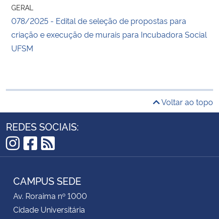
GERAL
078/2025 - Edital de seleção de propostas para
criação e execução de murais para Incubadora Social
UFSM
Voltar ao topo
REDES SOCIAIS:
Instagram
Facebook
RSS
CAMPUS SEDE
Av. Roraima nº 1000
Cidade Universitária