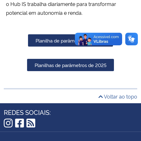
o Hub IS trabalha diariamente para transformar
potencial em autonomia e renda.
Secretaria-Geral
Secretaria de Governo
Planilha de parâmetros de 2026
Gabinete de Segurança Institucional
Planilhas de parâmetros de 2025
Advocacia-Geral da União
Banco Central do Brasil
Voltar ao topo
Planalto
REDES SOCIAIS:
Instagram
Facebook
RSS