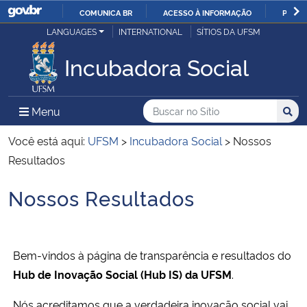
COMUNICA BR
ACESSO À INFORMAÇÃO
PARTI
Casa Civil
LANGUAGES
INTERNATIONAL
SÍTIOS DA UFSM
IR
PARA
Incubadora Social
Ministério da Justiça e Segurança Pública
O
CONTEÚDO
Ministério da Defesa
Buscar no no Sítio
Busca
Busca:
Menu Principal do Sítio
Menu
Busc
Ministério das Relações Exteriores
Você está aqui:
UFSM
>
Incubadora Social
>
Nossos
Resultados
Ministério da Economia
Nossos Resultados
Início do conteúdo
Ministério da Infraestrutura
Ministério da Agricultura, Pecuária e Abastecimento
Bem-vindos à página de transparência e resultados do
Hub de Inovação Social (Hub IS) da UFSM
.
Ministério da Educação
Nós acreditamos que a verdadeira inovação social vai