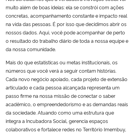
Ministério da Cidadania
muito além de boas ideias: ela se constrói com ações
concretas, acompanhamento constante e impacto real
Ministério da Saúde
na vida das pessoas. É por isso que decidimos abrir os
nossos dados. Aqui, você pode acompanhar de perto
Ministério de Minas e Energia
o resultado do trabalho diário de toda a nossa equipe e
da nossa comunidade.
Ministério da Ciência, Tecnologia, Inovações e Comunicações
Mais do que estatísticas ou metas institucionais, os
Ministério do Meio Ambiente
números que você verá a seguir contam histórias.
Cada novo negócio apoiado, cada projeto de extensão
Ministério do Turismo
articulado e cada pessoa alcançada representa um
passo firme na nossa missão de conectar o saber
Ministério do Desenvolvimento Regional
acadêmico, o empreendedorismo e as demandas reais
da sociedade. Atuando como uma estrutura que
Controladoria-Geral da União
integra a Incubadora Social, gerencia espaços
colaborativos e fortalece redes no Território Imembuy,
Ministério da Mulher, da Família e dos Direitos Humanos