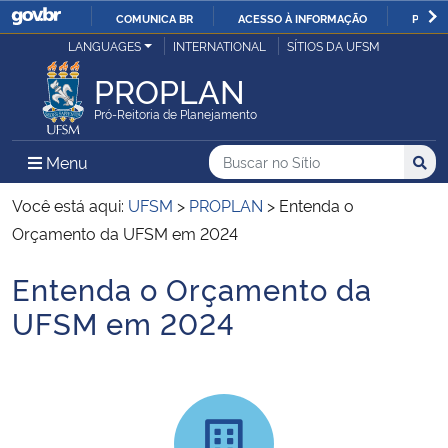
COMUNICA BR
ACESSO À INFORMAÇÃO
PARTI
Casa Civil
LANGUAGES
INTERNATIONAL
SÍTIOS DA UFSM
IR
PARA
PROPLAN
Ministério da Justiça e Segurança Pública
O
Pró-Reitoria de Planejamento
CONTEÚDO
Ministério da Defesa
Buscar no no Sítio
Busca
Busca:
Menu Principal do Sítio
Menu
Busc
Ministério das Relações Exteriores
Você está aqui:
UFSM
>
PROPLAN
>
Entenda o
Orçamento da UFSM em 2024
Ministério da Economia
Entenda o Orçamento da
Início do conteúdo
Ministério da Infraestrutura
UFSM em 2024
Ministério da Agricultura, Pecuária e Abastecimento
Ministério da Educação