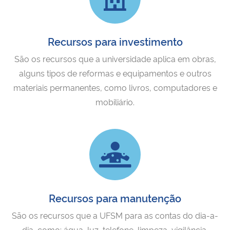
Ministério da Cidadania
Ministério da Saúde
Recursos para investimento
São os recursos que a universidade aplica em obras,
Ministério de Minas e Energia
alguns tipos de reformas e equipamentos e outros
materiais permanentes, como livros, computadores e
Ministério da Ciência, Tecnologia, Inovações e Comunicações
mobiliário.
Ministério do Meio Ambiente
Ministério do Turismo
Ministério do Desenvolvimento Regional
Recursos para manutenção
Controladoria-Geral da União
São os recursos que a UFSM para as contas do dia-a-
Ministério da Mulher, da Família e dos Direitos Humanos
dia, como: água, luz, telefone, limpeza, vigilância,