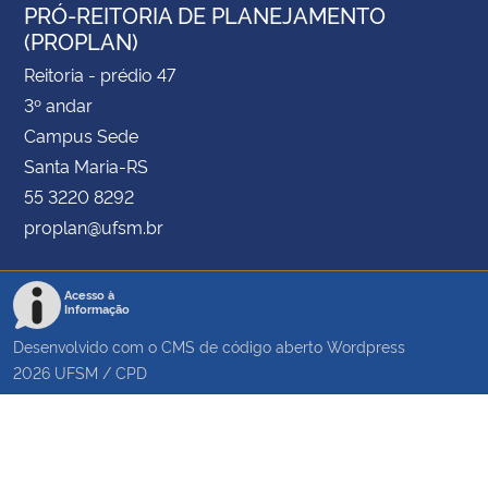
PRÓ-REITORIA DE PLANEJAMENTO
(PROPLAN)
Reitoria - prédio 47
3º andar
Campus Sede
Santa Maria-RS
55 3220 8292
proplan@ufsm.br
Acesso à
Informação
Desenvolvido com o CMS de código aberto
Wordpress
2026
UFSM
/
CPD