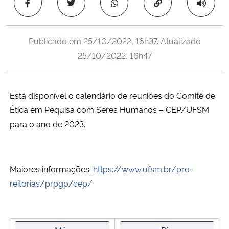
Copiar para área 
Ministério da Cidadania
Ministério da Saúde
Publicado em
25/10/2022, 16h37
. Atualizado
25/10/2022, 16h47
Ministério de Minas e Energia
Ministério da Ciência, Tecnologia, Inovações e Comunicações
Está disponível o calendário de reuniões do Comitê de
Ética em Pequisa com Seres Humanos – CEP/UFSM
Ministério do Meio Ambiente
para o ano de 2023.
Ministério do Turismo
Maiores informações:
https://www.ufsm.br/pro-
Ministério do Desenvolvimento Regional
reitorias/prpgp/cep/
Controladoria-Geral da União
Ministério da Mulher, da Família e dos Direitos Humanos