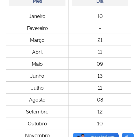
Mês
Dia
Secretaria-Geral
Janeiro
10
Fevereiro
–
Secretaria de Governo
Março
21
Gabinete de Segurança Institucional
Abril
11
Advocacia-Geral da União
Maio
09
Junho
13
Banco Central do Brasil
Julho
11
Planalto
Agosto
08
Setembro
12
Outubro
10
Novembro
14