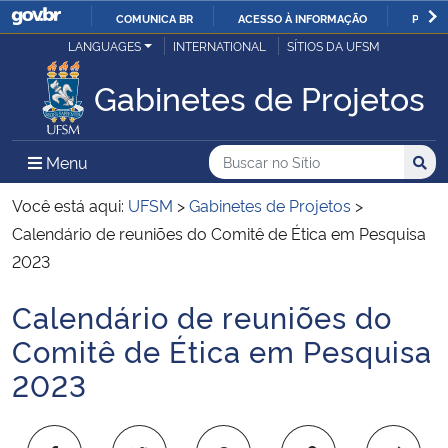
COMUNICA BR
ACESSO À INFORMAÇÃO
PARTI
Casa Civil
LANGUAGES
INTERNATIONAL
SÍTIOS DA UFSM
IR
PARA
Gabinetes de Projetos
Ministério da Justiça e Segurança Pública
O
CONTEÚDO
Ministério da Defesa
Buscar no no Sítio
Busca
Busca:
Menu Principal do Sítio
Menu
Busc
Ministério das Relações Exteriores
Você está aqui:
UFSM
>
Gabinetes de Projetos
>
Calendário de reuniões do Comitê de Ética em Pesquisa
Ministério da Economia
2023
Calendário de reuniões do
Ministério da Infraestrutura
Início do conteúdo
Comitê de Ética em Pesquisa
Ministério da Agricultura, Pecuária e Abastecimento
2023
Ministério da Educação