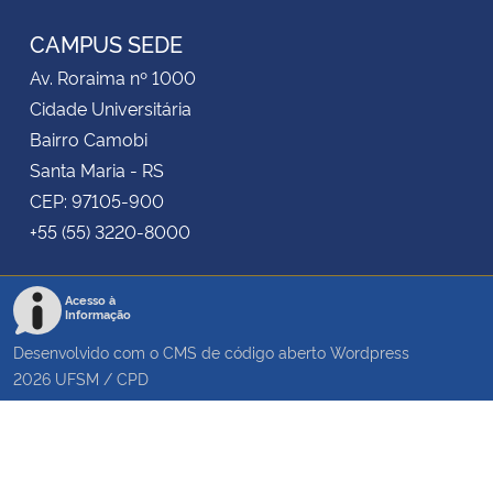
CAMPUS SEDE
Av. Roraima nº 1000
Cidade Universitária
Bairro Camobi
Santa Maria - RS
CEP: 97105-900
+55 (55) 3220-8000
Acesso à
Informação
Desenvolvido com o CMS de código aberto
Wordpress
2026
UFSM
/
CPD