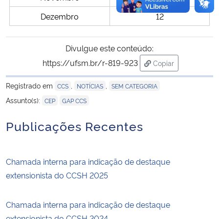
Dezembro
12
Divulgue este conteúdo:
https://ufsm.br/r-819-923
Copiar
para área de trans
Registrado em
,
,
CCS
NOTÍCIAS
SEM CATEGORIA
,
Assunto(s):
CEP
GAP CCS
Publicações Recentes
Chamada interna para indicação de destaque
extensionista do CCSH 2025
Chamada interna para indicação de destaque
extensionista do CCSH 2024